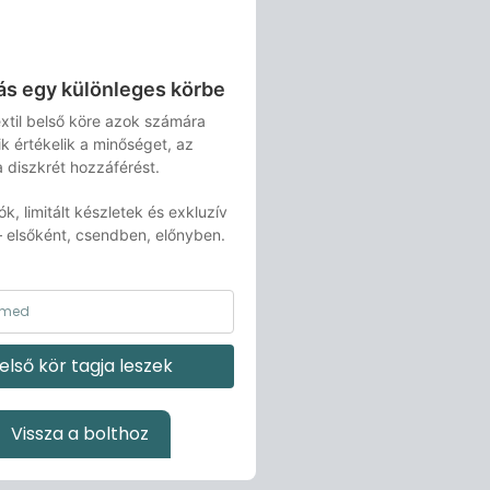
s egy különleges körbe
xtil belső köre azok számára
kik értékelik a minőséget, az
a diszkrét hozzáférést.
ók, limitált készletek és exkluzív
– elsőként, csendben, előnyben.
első kör tagja leszek
Vissza a bolthoz