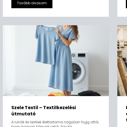
Tovább olvasom
Szele Textil – Textilkezelési
útmutató
A ruhák és textilek élettartama nagyban függ attól,
hogy hogyan bánunk velük. Egy kis