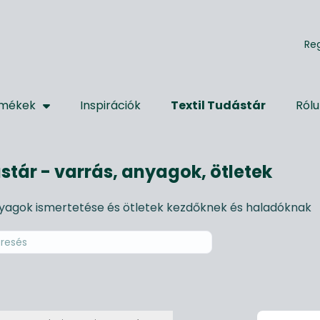
R
e
mékek
Inspirációk
Textil Tudástár
Ról
stár - varrás, anyagok, ötletek
nyagok ismertetése és ötletek kezdőknek és haladóknak