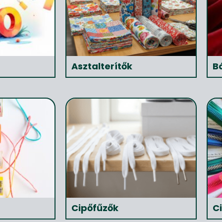
Asztalterítők
B
Cipőfűzők
C