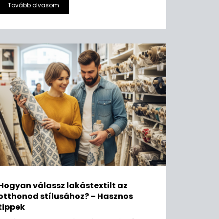
Tovább olvasom
Hogyan válassz lakástextilt az
otthonod stílusához? – Hasznos
tippek