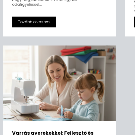
odafigyeléssel...
Tovább olvasom
Varrás gyerekekkel: Fejlesztő és