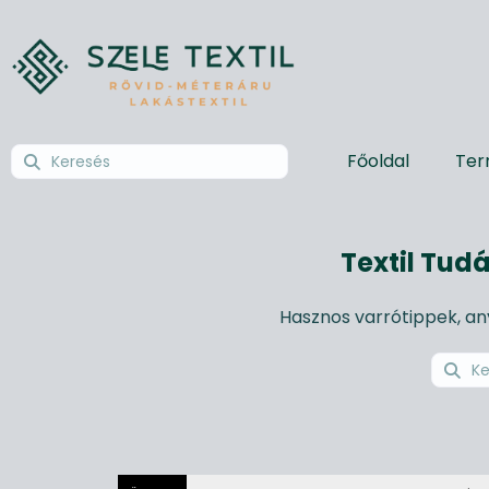
Főoldal
Ter
Textil Tudá
Hasznos varrótippek, a