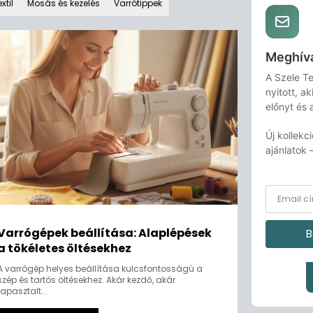
xtil
Mosás és kezelés
Varrótippek
Meghívá
A Szele Te
nyitott, a
előnyt és 
Új kollekci
ajánlatok 
Varrógépek beállítása: Alaplépések
B
a tökéletes öltésekhez
A varrógép helyes beállítása kulcsfontosságú a
szép és tartós öltésekhez. Akár kezdő, akár
tapasztalt...