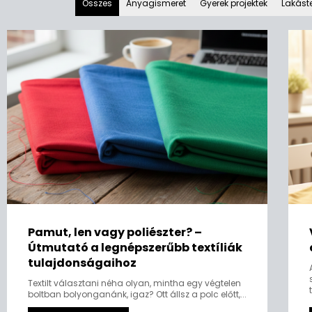
Összes
Anyagismeret
Gyerek projektek
Lakáste
Pamut, len vagy poliészter? –
Útmutató a legnépszerűbb textíliák
tulajdonságaihoz
Textilt választani néha olyan, mintha egy végtelen
boltban bolyonganánk, igaz? Ott állsz a polc előtt,...