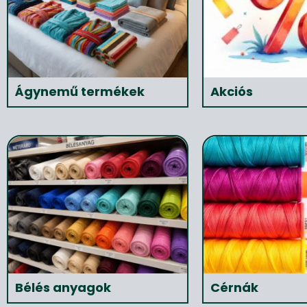
Ágynemű termékek
Akciós
Bélés anyagok
Cérnák