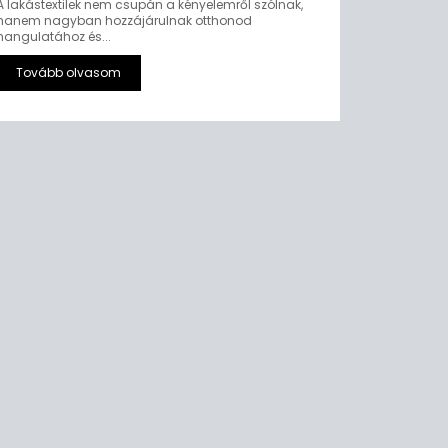
A lakástextilek nem csupán a kényelemről szólnak,
hanem nagyban hozzájárulnak otthonod
hangulatához és...
Tovább olvasom