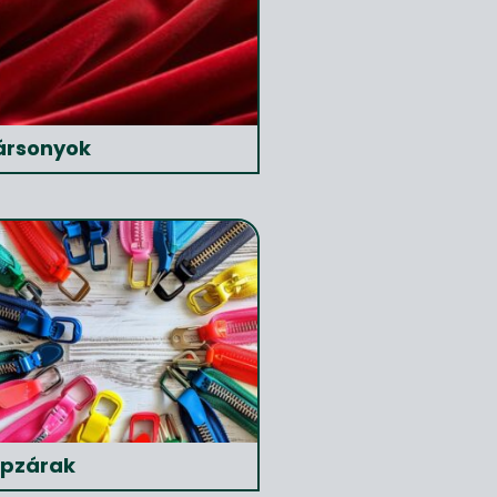
ársonyok
ipzárak