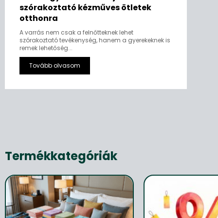
szórakoztató kézműves ötletek
otthonra
A varrás nem csak a felnőtteknek lehet
szórakoztató tevékenység, hanem a gyerekeknek is
remek lehetőség...
Tovább olvasom
Termékkategóriák