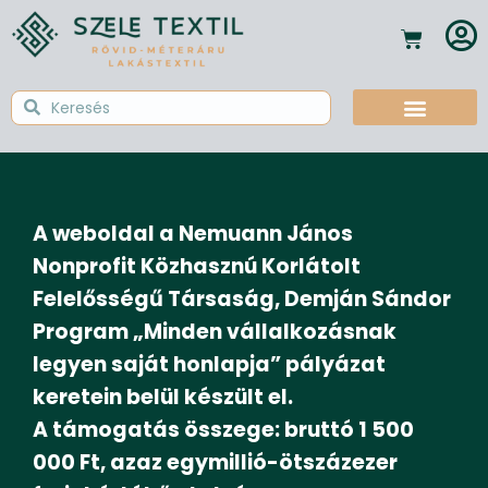
Textil Tudástár
A weboldal a Nemuann János
Nonprofit Közhasznú Korlátolt
Felelősségű Társaság, Demján Sándor
Program „Minden vállalkozásnak
legyen saját honlapja” pályázat
keretein belül készült el.
A támogatás összege: bruttó 1 500
000 Ft, azaz egymillió-ötszázezer