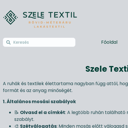
Főoldal
Szele Text
A ruhák és textilek élettartama nagyban függ attól, hogy
formát és az anyag minőségét.
1. Általános mosási szabályok
📝
Olvasd el a címkét
: A legtöbb ruhán találhat
szabályt.
🎨
Szétválogatás
: Minden mosás előtt válogasd sz