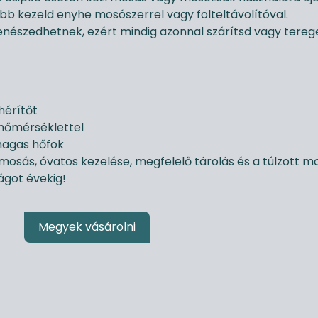
előbb kezeld enyhe mosószerrel vagy folteltávolítóval.
enészedhetnek, ezért mindig azonnal szárítsd vagy terege
ehérítőt
hőmérséklettel
 magas hőfok
mosás, óvatos kezelése, megfelelő tárolás és a túlzott mo
ágot évekig!
Megyek vásárolni