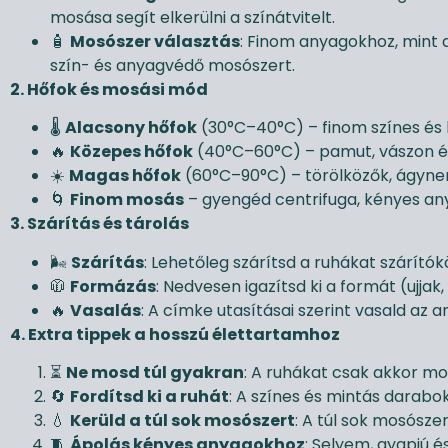
mosása segít elkerülni a színátvitelt.
🧴
Mosószer választás
: Finom anyagokhoz, mint a
szín- és anyagvédő mosószert.
2. Hőfok és mosási mód
🌡️
Alacsony hőfok
(30°C–40°C) – finom színes és
🔥
Közepes hőfok
(40°C–60°C) – pamut, vászon és
☀️
Magas hőfok
(60°C–90°C) – törölközők, ágynem
🌀
Finom mosás
– gyengéd centrifuga, kényes an
3. Szárítás és tárolás
🌬️
Szárítás
: Lehetőleg szárítsd a ruhákat szárítók
🧥
Formázás
: Nedvesen igazítsd ki a formát (ujjak,
🔥
Vasalás
: A címke utasításai szerint vasald az
4. Extra tippek a hosszú élettartamhoz
⏳
Ne mosd túl gyakran
: A ruhákat csak akkor mo
🔄
Fordítsd ki a ruhát
: A színes és mintás darabok
💧
Kerüld a túl sok mosószert
: A túl sok mosósz
🧵
Ápolás kényes anyagokhoz
: Selyem, gyapjú 