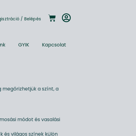
gisztráció
/
Belépés
unk
GYIK
Kapcsolat
 megőrizhetjük a színt, a
 mosási módot és vasalási
k és világos színek külön