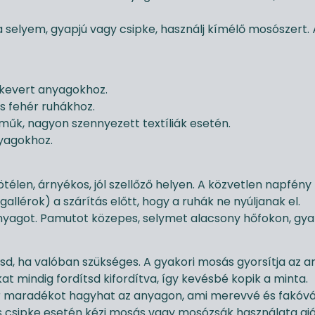
 selyem, gyapjú vagy csipke, használj kímélő mosószert. 
 kevert anyagokhoz.
 fehér ruhákhoz.
űk, nagyon szennyezett textíliák esetén.
yagokhoz.
ötélen, árnyékos, jól szellőző helyen. A közvetlen napfény 
 gallérok) a szárítás előtt, hogy a ruhák ne nyúljanak el.
 anyagot. Pamutot közepes, selymet alacsony hőfokon, gya
sd, ha valóban szükséges. A gyakori mosás gyorsítja az 
at mindig fordítsd kifordítva, így kevésbé kopik a minta.
er maradékot hagyhat az anyagon, ami merevvé és fakóvá 
és csipke esetén kézi mosás vagy mosózsák használata ajá