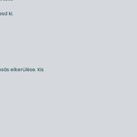
sd ki.
sás elkerülése. Kis