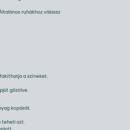
Általános ruhákhoz válassz
fakíthatja a színeket.
pjút gőzölve.
anyag kopását.
teheti azt.
nlott.