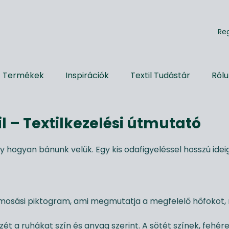
R
e
Termékek
Inspirációk
Textil Tudástár
Ról
il – Textilkezelési útmutató
 hogyan bánunk velük. Egy kis odafigyeléssel hosszú ideig
ó mosási piktogram, ami megmutatja a megfelelő hőfokot,
ét a ruhákat szín és anyag szerint. A sötét színek, fehére