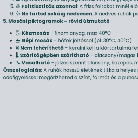
🩸
Folttisztítás azonnal
: A friss foltokat minél 
💦
Ne tartsd sokáig nedvesen
: A nedves ruhák p
5. Mosási piktogramok – rövid útmutató
🖐️
Kézmosás
– finom anyag, max 40°C
🧺
Gépi mosás
– hőfok jelzéssel (pl. 30°C, 40°C)
❌
Nem fehéríthető
– kerülni kell a klórtartalmú f
🌡️
Szárítógépben szárítható
– alacsony/magas 
🔧
Vasalható
– jelzés szerint alacsony, közepes,
Összefoglalás:
A ruhák hosszú életének titka a helyes 
odafigyeléssel megőrizheted a színt, formát és a puhas