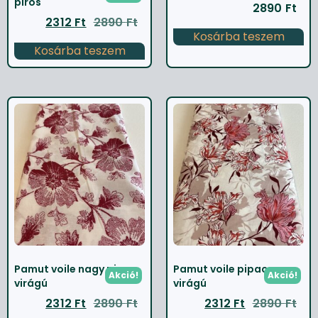
piros
2890
Ft
2312
Ft
2890
Ft
Kosárba teszem
Kosárba teszem
Pamut voile nagy piros
Pamut voile pipacs
Akció!
Akció!
virágú
virágú
2312
Ft
2890
Ft
2312
Ft
2890
Ft