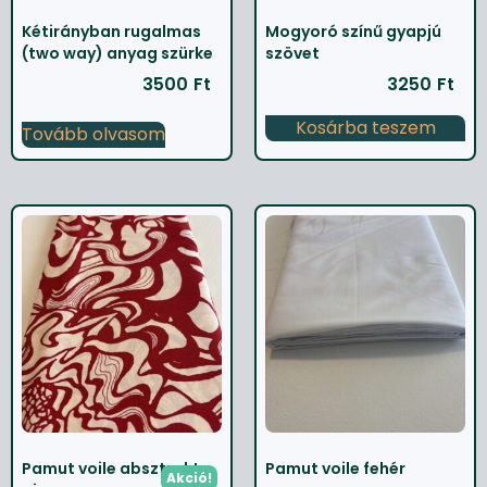
Kétirányban rugalmas
Mogyoró színű gyapjú
(two way) anyag szürke
szövet
3500
Ft
3250
Ft
Kosárba teszem
Tovább olvasom
Pamut voile absztrakt
Pamut voile fehér
Akció!