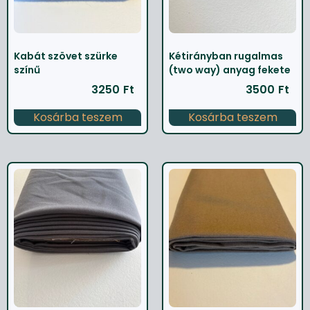
Kabát szövet szürke
Kétirányban rugalmas
színű
(two way) anyag fekete
3250
Ft
3500
Ft
Kosárba teszem
Kosárba teszem