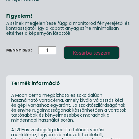
Figyelem!
A színek megjelenítése függ a monitorod fényerejétől és
kontrasztjától, így a kapott anyag színe minimálisan
eltérhet a képernyőn látottól!
Kosárba teszem
Termék információ
A Moon cérna megbízható és sokoldalúan
használható varrócérna, amely kiváló választás kézi
és gépi varráshoz egyaránt. Jó szakítószilárdságának
és enyhe rugalmasságának köszönhetően a varratok
tartósabbak és kényelmesebbek maradnak a
mindennapi használat során.
A 120-as vastagság ideális általános varrási
munkákhoz, legyen szó ruházati textilekről,