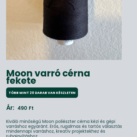
Moon varró cérna
fekete
TÖBB MINT 20 DARAB VAN KÉSZLETEN
Ár:
490
Ft
Kiváló minőségű Moon poliészter cérna kézi és gépi
varráshoz egyaránt. Erős, rugalmas és tartós választás
mindennapi varráshoz, kreatív projektekhez és
ruhajavításhoz.