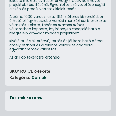
lakástextilekről, javításokról vagy kreatív kézműves
projektek készítéséről. Egyenletes szálvezetése segíti
a szép és precíz varratok kialakítását.
A cérna 1000 yardos, azaz 914 méteres kiszerelésben
érhető el, így hosszabb varrási munkákhoz is praktikus
választás. Fekete, fehér és számos színes
változatban kapható, így könnyen megtalálható a
megfelelő árnyalat minden projekthez.
Kiváló ár-érték arányú, tartós és jól kezelhető cérna,
amely otthoni és általános varrási feladatokra
egyaránt remek választás.
Az ár 1 db tekercsre értendő.
SKU:
RO-CER-fekete
Kategória:
Cérnák
Termék kezelés