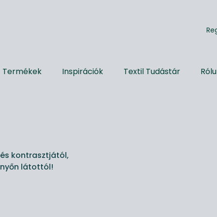
R
e
Termékek
Inspirációk
Textil Tudástár
Ról
és kontrasztjától,
nyőn látottól!