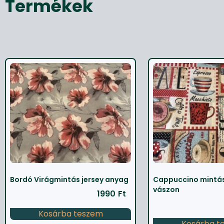
Termékek
Bordó Virágmintás jersey anyag
Cappuccino mintás
vászon
1990
Ft
Kosárba teszem
Kosárba t