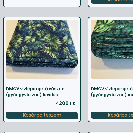
DMCV vízlepergető vászon
DMCV vízlepergető
(gyöngyvászon) leveles
(gyöngyvászon) na
4200
Ft
Kosárba teszem
Kosárba t