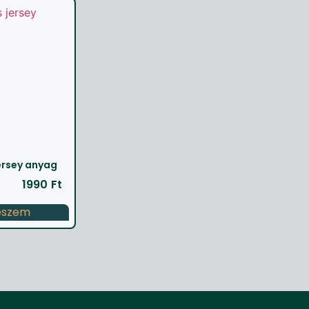
ersey anyag
1990
Ft
eszem