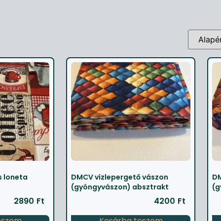
 loneta
DMCV vízlepergető vászon
DM
(gyöngyvászon) absztrakt
(g
2890
Ft
4200
Ft
eszem
Kosárba teszem