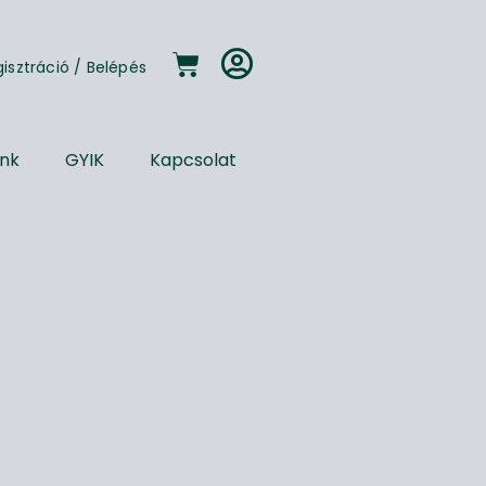
gisztráció
/
Belépés
unk
GYIK
Kapcsolat