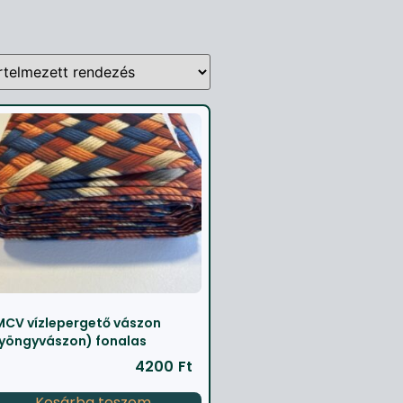
CV vízlepergető vászon
yöngyvászon) fonalas
4200
Ft
Kosárba teszem