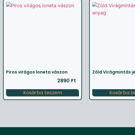
Piros virágos loneta vászon
Zöld Virágmintás j
2890
Ft
Kosárba teszem
Kosárba t