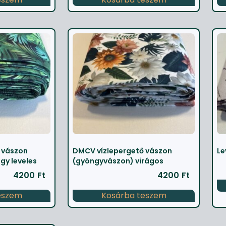
 vászon
DMCV vízlepergető vászon
Le
gy leveles
(gyöngyvászon) virágos
4200
Ft
4200
Ft
eszem
Kosárba teszem