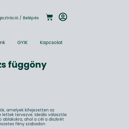
gisztráció
/
Belépés
unk
GYIK
Kapcsolat
zs függöny
yök, amelyek kifejezetten az
lettek tervezve. Ideális választás
ablakokra, ahol a cél a diszkrét
észetes fény szabadon