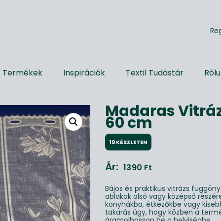
R
e
Termékek
Inspirációk
Textil Tudástár
Ról
Madaras Vitrá
60 cm
19 KÉSZLETEN
Ár:
1390
Ft
Bájos és praktikus vitrázs függön
ablakok alsó vagy középső részére 
konyhákba, étkezőkbe vagy kisebb 
takarás úgy, hogy közben a term
áramolhasson be a helyiségbe.