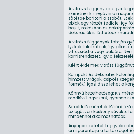
A vitrázs függöny az egyik leg
szeretnénk megóvni a magánsz
sötétbe borítani a szobát. Eze
ablak egy részét fedik le, így f
bejut, miközben az ablakpárkán
dekorációk is láthatóak maradn
A vitrázs függönyök tetején gyá
lyukak találhatóak, így pillanat
vitrázsrúdra vagy pálcára. Nem
karnisrendszert, így a felszerel
Miért érdemes vitrázs függönyt
Kompakt és dekoratív: Különleg
hímzett virágok, csipkés szeg
formák) igazi dísze lehet a ko
Könnyű kezelhetőség: Kis mére
rendkívül egyszerű, gyorsan sz
Sokoldalú méretek: Különböző 
az egészen keskeny sávoktól a
mindenhol alkalmazhatóak.
Anyagösszetétel: Leggyakrabban
ami garantálja a tartósságot és