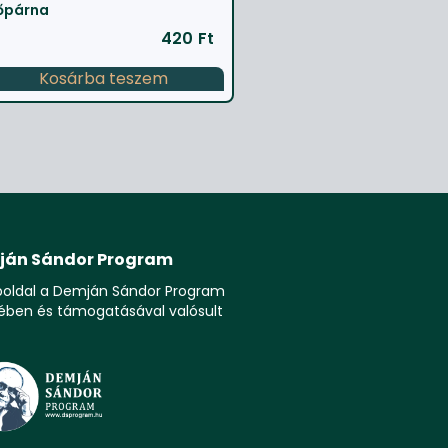
őpárna
420
Ft
Kosárba teszem
ján Sándor Program
boldal a Demján Sándor Program
ében és támogatásával valósult