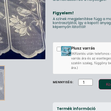
Figyelem!
A színek megjelenítése függ a mo
kontrasztjától, így a kapott anya
képernyőn látottól!
Plusz varrás
(Kifizetés után telefonos 
varrás ára és az esetlege
szatén szalag, függöny b
ára.)
Ko
Termék információ