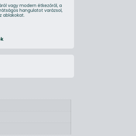
áról vagy modern étkezőről, a
rátságos hangulatot varázsol,
z ablakokat.
ök