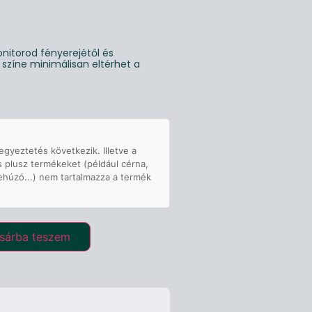
nitorod fényerejétől és
g színe minimálisan eltérhet a
egyeztetés következik. Illetve a
s plusz termékeket (például cérna,
ehúzó...) nem tartalmazza a termék
sárba teszem