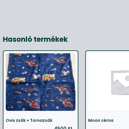
Hasonló termékek
Ovis zsák + Tornazsák
Moon cérna
4500
Ft