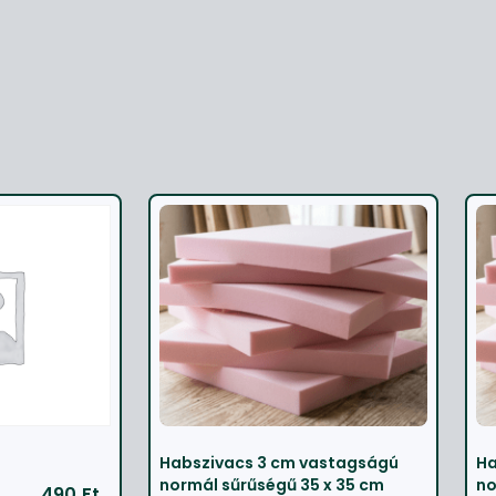
Habszivacs 3 cm vastagságú
Ha
normál sűrűségű 35 x 35 cm
no
490
Ft