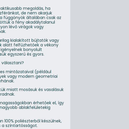
praktikusabb megoldás, ha
féránkat, de nem akarjuk
k a függönyök általában csak az
ölöttük a fény akadálytalanul
yon lévő virágok vagy
ak.
rilag kialakított bújtatók vagy
ok alatt felfűzhetőek a vékony
 igényelnek bonyolult
ésük egyszerű és gyors.
 választani?
es mintázataival (például
élyek vagy modern geometriai
nyhának.
tük miatt mosásuk és vasalásuk
áradnak.
magasságokban érhetőek el, így
 nagyobb ablakfelületekig
 100% poliészterből készülnek,
 a színtartósságot.