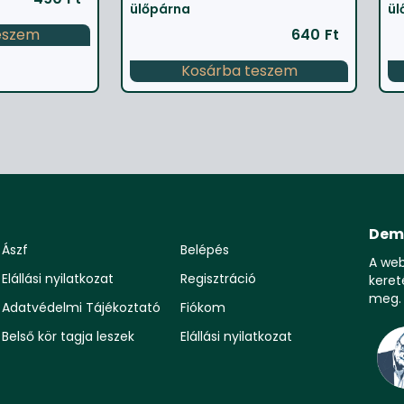
ülőpárna
ül
eszem
640
Ft
Kosárba teszem
Dem
Ászf
Belépés
A we
Elállási nyilatkozat
Regisztráció
keret
meg.
Adatvédelmi Tájékoztató
Fiókom
Belső kör tagja leszek
Elállási nyilatkozat