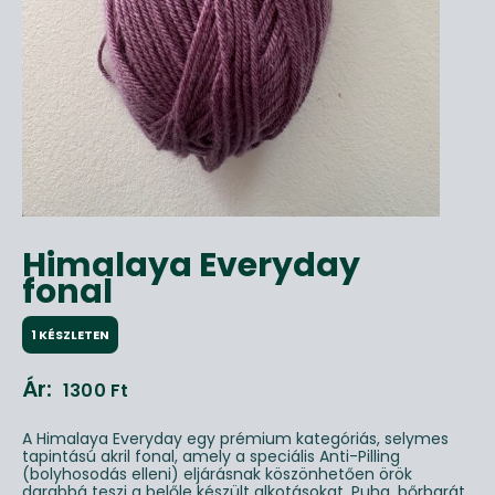
Himalaya Everyday
fonal
1 KÉSZLETEN
Ár:
1300
Ft
A Himalaya Everyday egy prémium kategóriás, selymes
tapintású akril fonal, amely a speciális Anti-Pilling
(bolyhosodás elleni) eljárásnak köszönhetően örök
darabbá teszi a belőle készült alkotásokat. Puha, bőrbarát