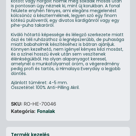
kötött vagy horgolt holmik még sokadik mosás után
is pontosan úgy néznek ki, mint új korukban. A fonal
felülete enyhén fényes, ami elegáns megjelenést
kölcsönöz a készterméknek, legyen szó egy finom
kötésű pulóverről, egy divatos kardigánról vagy egy
pihe-puha takaróról.
Kiváló hőtartó képessége és lélegző szerkezete miatt
őszi és téli ruházathoz a legnépszerűbb, de puhasága
miatt babaholmik készítéséhez is bátran ajánljuk.
Könnyen kezelhető, nem igényel kényes kézi mosást,
és a színei hosszú évek után sem veszítenek
élénkségükből. Ha olyan alapanyagot keresel,
amelynél a munkafolyamat öröm, a végeredmény
pedig profi és tartós, a Himalaya Everyday a legjobb
döntés.
Ajánlott tűméret: 4-5 mm.
Összetétel: 100% Anti-Pilling Akril.
SKU:
RO-HE-70046
Kategória:
Fonalak
Termék kezelés