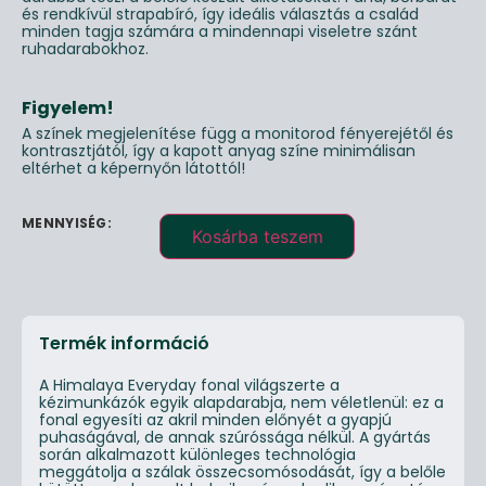
és rendkívül strapabíró, így ideális választás a család
minden tagja számára a mindennapi viseletre szánt
ruhadarabokhoz.
Figyelem!
A színek megjelenítése függ a monitorod fényerejétől és
kontrasztjától, így a kapott anyag színe minimálisan
eltérhet a képernyőn látottól!
Kosárba teszem
Termék információ
A Himalaya Everyday fonal világszerte a
kézimunkázók egyik alapdarabja, nem véletlenül: ez a
fonal egyesíti az akril minden előnyét a gyapjú
puhaságával, de annak szúróssága nélkül. A gyártás
során alkalmazott különleges technológia
meggátolja a szálak összecsomósodását, így a belőle