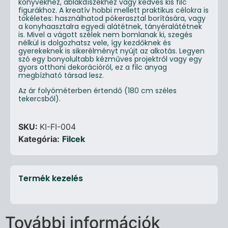
könyvekhez, ablakdíszekhez vagy kedves kis filc
figurákhoz. A kreatív hobbi mellett praktikus célokra is
tökéletes: használhatod pókerasztal borítására, vagy
a konyhaasztalra egyedi alátétnek, tányéralátétnek
is. Mivel a vágott szélek nem bomlanak ki, szegés
nélkül is dolgozhatsz vele, így kezdőknek és
gyerekeknek is sikerélményt nyújt az alkotás. Legyen
szó egy bonyolultabb kézműves projektről vagy egy
gyors otthoni dekorációról, ez a filc anyag
megbízható társad lesz.
Az ár folyóméterben értendő (180 cm széles
tekercsből).
SKU:
KI-FI-004
Kategória:
Filcek
Termék kezelés
További információk