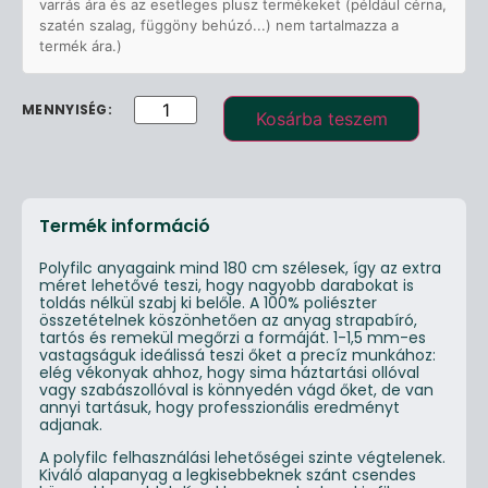
varrás ára és az esetleges plusz termékeket (például cérna,
szatén szalag, függöny behúzó...) nem tartalmazza a
termék ára.)
Kosárba teszem
Termék információ
Polyfilc anyagaink mind 180 cm szélesek, így az extra
méret lehetővé teszi, hogy nagyobb darabokat is
toldás nélkül szabj ki belőle. A 100% poliészter
összetételnek köszönhetően az anyag strapabíró,
tartós és remekül megőrzi a formáját. 1-1,5 mm-es
vastagságuk ideálissá teszi őket a precíz munkához:
elég vékonyak ahhoz, hogy sima háztartási ollóval
vagy szabászollóval is könnyedén vágd őket, de van
annyi tartásuk, hogy professzionális eredményt
adjanak.
A polyfilc felhasználási lehetőségei szinte végtelenek.
Kiváló alapanyag a legkisebbeknek szánt csendes