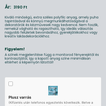
Ár:
3190
Ft
Kiváló minőségű, extra széles polyfilc anyag, amely puha
tapintásával és könnyű megmunkálhatóságával a
dekoratőrök és kézművesek nagy kedvence. Nem foszlik,
remekül vágható és ragasztható, így ideális választás
nagyobb felületek bevonásához, gyerekjátékokhoz vagy
kreatív lakásdekorációkhoz.
Figyelem!
A színek megjelenítése függ a monitorod fényerejétől és
kontrasztjától, így a kapott anyag színe minimálisan
eltérhet a képernyőn látottól!
Plusz varrás
(Kifizetés után telefonos egyeztetés következik. Illetve a