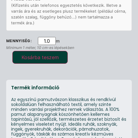
(Kifizetés után telefonos egyeztetés következik. Illetve a
varrás ára és az esetleges plusz termékeket (például cérna,
szatén szalag, függöny behúzó...) nem tartalmazza a
termék ára.)
m
Minimum 1 méter, 10 cm-es lépésekben
Kosárba teszem
Termék információ
Az egyszínű pamutvászon klasszikus és rendkívül
sokoldalúan felhasználható textil, amely szinte
minden varrási projekthez remek választás. A 100%
pamut alapanyagnak köszönhetően kellemes
tapintású, jól szellőzik, természetes érzetet biztosít és
kényelmes viseletet nyújt. Ideális ruhák, szoknyák,
ingek, gyerekruhák, dekorációk, párnahuzatok,
függönyök, táskák és számos kreatív kézműves