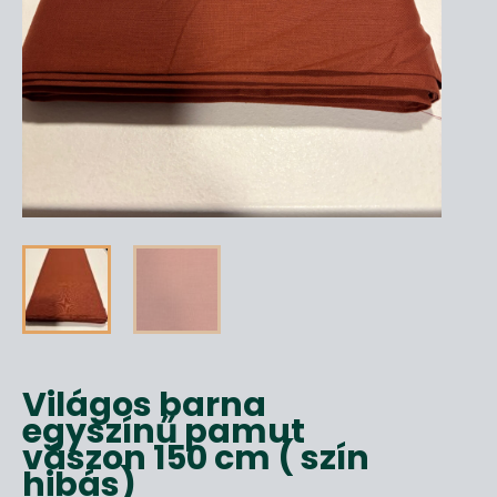
Világos barna
egyszínű pamut
vászon 150 cm ( szín
hibás)