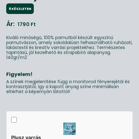
9 KÉSZLETEN
Ár:
1790
Ft
Kiváló minőségű, 100% pamutból készült egyszínű
pamutvászon, amely sokoldalúan felhasználható ruházati,
lakástextil és kreatív varrási projektekhez. Természetes
tapintású, jól kezelhető és strapabíró alapanyag.
140gr/m2
Figyelem!
A színek megjelenítése függ a monitorod fényerejétől és
kontrasztjától, így a kapott anyag színe minimálisan
eltérhet a képernyőn látottól!
Plusz varrás