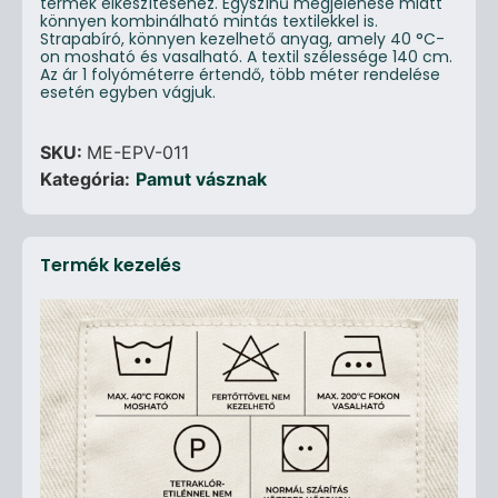
termék elkészítéséhez. Egyszínű megjelenése miatt
könnyen kombinálható mintás textilekkel is.
Strapabíró, könnyen kezelhető anyag, amely 40 °C-
on mosható és vasalható. A textil szélessége 140 cm.
Az ár 1 folyóméterre értendő, több méter rendelése
esetén egyben vágjuk.
SKU:
ME-EPV-011
Kategória:
Pamut vásznak
Termék kezelés