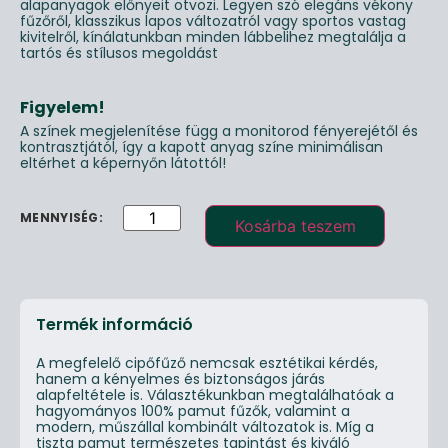
alapanyagok előnyeit ötvözi. Legyen szó elegáns vékony
fűzőről, klasszikus lapos változatról vagy sportos vastag
kivitelről, kínálatunkban minden lábbelihez megtalálja a
tartós és stílusos megoldást
Figyelem!
A színek megjelenítése függ a monitorod fényerejétől és
kontrasztjától, így a kapott anyag színe minimálisan
eltérhet a képernyőn látottól!
Kosárba teszem
Termék információ
A megfelelő cipőfűző nemcsak esztétikai kérdés,
hanem a kényelmes és biztonságos járás
alapfeltétele is. Választékunkban megtalálhatóak a
hagyományos 100% pamut fűzők, valamint a
modern, műszállal kombinált változatok is. Míg a
tiszta pamut természetes tapintást és kiváló