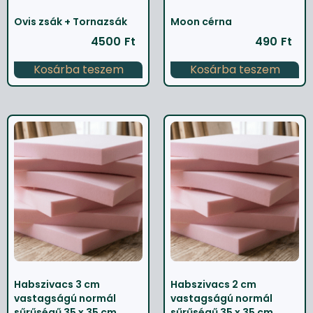
Ovis zsák + Tornazsák
Moon cérna
4500
Ft
490
Ft
Kosárba teszem
Kosárba teszem
Habszivacs 3 cm
Habszivacs 2 cm
vastagságú normál
vastagságú normál
sűrűségű 35 x 35 cm
sűrűségű 35 x 35 cm