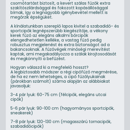
csomótartást biztosít, a kevert szálas fűzők extra
szakítószilárdsággal és fokozott kopásállósággal
bírnak, így a legnagyobb igénybevétel mellett is
megőrzik épségüket.
A kínálatunkban szereplő lapos kivitel a szabadidő- és
sportcipők legnépszerűbb kiegészítője, a vékony
kerek fűző az elegáns alkalmi bőrcipők
elengedhetetlen kelléke, a vastag fűző pedig
robusztus megjelenést és extra biztonságot ad a
bakancsoknak. A fűzővégek minőségi merevítést
kaptak, ami megakadályozza a szálak kirojtosodását
és megkönnyíti a befűzést.
Hogyan válaszd ki a megfelelő hosszt?
A legbiztosabb módszer a régi cipőfűző megmérése,
de ha ez nem lehetséges, a cipő fűzőlyukainak
(párokban számolt) száma alapján az alábbiakat
javasoljuk:
3-4 pár lyuk: 60-75 cm (félcipők, elegáns utcai
cipők)
5-6 pár lyuk: 90-100 cm (hagyományos sportcipők,
sneakerek)
7-8 pár lyuk: 120-130 cm (magasszárú tornacipők,
szabadidőcipők)