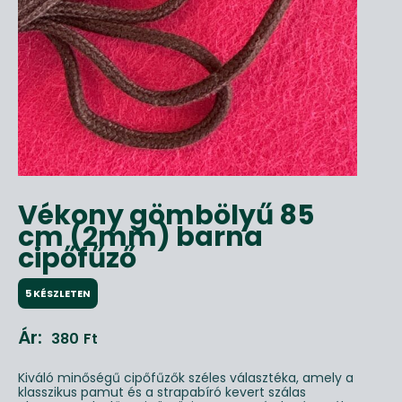
Vékony gömbölyű 85
cm (2mm) barna
cipőfűző
5 KÉSZLETEN
Ár:
380
Ft
Kiváló minőségű cipőfűzők széles választéka, amely a
klasszikus pamut és a strapabíró kevert szálas