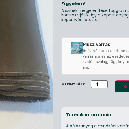
Figyelem!
A színek megjelenítése függ a mo
kontrasztjától, így a kapott anya
képernyőn látottól!
Plusz varrás
(Kifizetés után telefonos 
varrás ára és az esetlege
szatén szalag, függöny b
ára.)
Ko
Termék információ
A bélésanyag a minőségi varrás