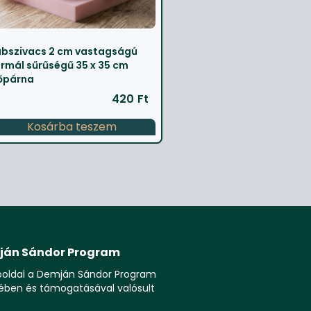
bszivacs 2 cm vastagságú
rmál sűrűségű 35 x 35 cm
őpárna
420
Ft
Kosárba teszem
ján Sándor Program
boldal a Demján Sándor Program
ében és támogatásával valósult