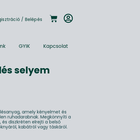
gisztráció
/
Belépés
unk
GYIK
Kapcsolat
lés selyem
élésanyag, amely kényelmet és
den ruhadarabnak. Megkönnyíti a
t, és diszkréten elrejti a belső
oknyáról, kabátról vagy táskáról.