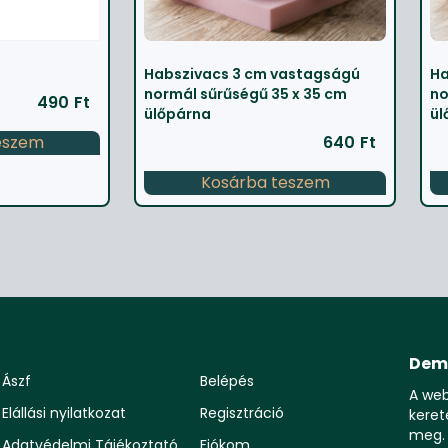
Habszivacs 3 cm vastagságú
Ha
normál sűrűségű 35 x 35 cm
no
490
Ft
ülőpárna
ül
eszem
640
Ft
Kosárba teszem
Dem
Ászf
Belépés
A we
Elállási nyilatkozat
Regisztráció
keret
meg.
Adatvédelmi Tájékoztató
Fiókom