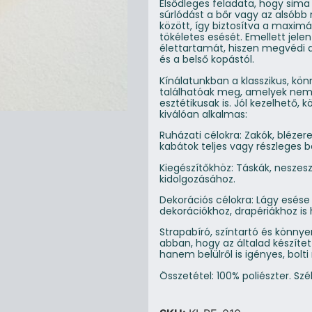
Elsődleges feladata, hogy sima
súrlódást a bőr vagy az alsóbb 
között, így biztosítva a maximá
tökéletes esését. Emellett jele
élettartamát, hiszen megvédi 
és a belső kopástól.
Kínálatunkban a klasszikus, kön
találhatóak meg, amelyek nem
esztétikusak is. Jól kezelhető
kiválóan alkalmas:
Ruházati célokra: Zakók, blézer
kabátok teljes vagy részleges b
Kiegészítőkhöz: Táskák, neszes
kidolgozásához.
Dekorációs célokra: Lágy esése
dekorációkhoz, drapériákhoz is
Strapabíró, színtartó és könnye
abban, hogy az általad készítet
hanem belülről is igényes, bolt
Összetétel: 100% poliészter. Szé