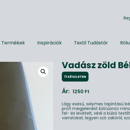
R
e
Termékek
Inspirációk
Textil Tudástár
Ról
Vadász zöld Bé
11 KÉSZLETEN
Ár:
1250
Ft
Lágy esésű, selymes tapintású b
profi megjelenést kölcsönöz min
fel- és levételt, védi a külső textil
varratokat, legyen szó zakóról, sz