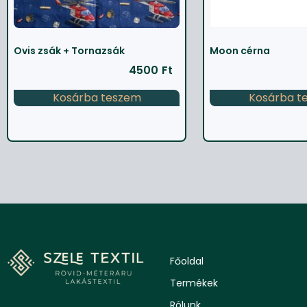
Ovis zsák + Tornazsák
Moon cérna
4500
Ft
Kosárba teszem
Kosárba t
Főoldal
Termékek
Rólunk