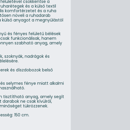
 felületével csökkentse a
ruharétegek és a külső textil
lis komfortérzetet és a ruha
ntősen növeli a ruhadarab
a külső anyagot a megnyúlástól
nyű és fényes felületű bélések
csak funkcionálisak, hanem
, könnyen szabható anyag, amely
ek, szoknyák, nadrágok és
élelésére.
zerek és díszdobozok belső
 és selymes fénye miatt alkalmi
 használható.
n tisztítható anyag, amely segít
t darabok ne csak kívülről,
i minőséget tükrözzenek.
lesség: 150 cm.