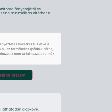
nitorod fényerejétől és
g színe minimálisan eltérhet a
egyeztetés következik. Illetve a
s plusz termékeket (például cérna,
ehúzó...) nem tartalmazza a termék
sárba teszem
 láthatatlan alapköve.