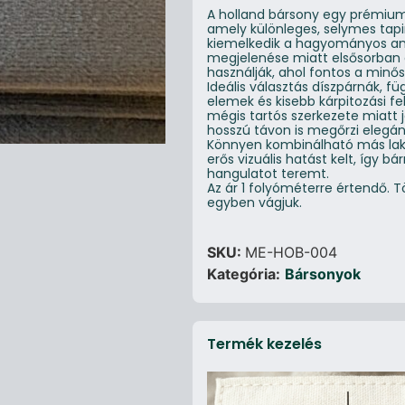
A holland bársony egy prémium 
amely különleges, selymes tapi
kiemelkedik a hagyományos an
megjelenése miatt elsősorban d
használják, ahol fontos a minős
Ideális választás díszpárnák, f
elemek és kisebb kárpitozási fe
mégis tartós szerkezete miatt j
hosszú távon is megőrzi elegá
Könnyen kombinálható más laká
erős vizuális hatást kelt, így 
hangulatot teremt.
Az ár 1 folyóméterre értendő.
egyben vágjuk.
SKU:
ME-HOB-004
Kategória:
Bársonyok
Termék kezelés