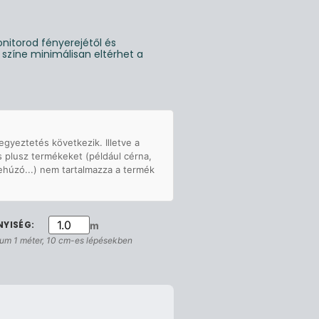
nitorod fényerejétől és
g színe minimálisan eltérhet a
egyeztetés következik. Illetve a
s plusz termékeket (például cérna,
ehúzó...) nem tartalmazza a termék
m
um 1 méter, 10 cm-es lépésekben