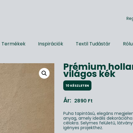
R
e
Termékek
Inspirációk
Textil Tudástár
Ról
Prémium holla
világos kék
10 KÉSZLETEN
Ár:
2890
Ft
Puha tapintású, elegáns megjel
anyag, amely ideális dekorációhoz,
célokra. Selymes felületű, látván
igényes projekthez.