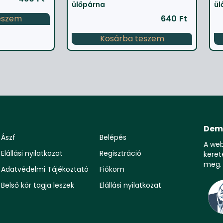
ülőpárna
ül
eszem
640
Ft
Kosárba teszem
Dem
Ászf
Belépés
A we
Elállási nyilatkozat
Regisztráció
keret
meg.
Adatvédelmi Tájékoztató
Fiókom
Belső kör tagja leszek
Elállási nyilatkozat