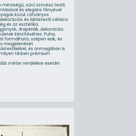
minőségű, sűrű szövésű textil,
ntásával és elegáns fényével
yagok közül. Látványos
ekorációs és lakástextil célokra
ég és az esztétika.
üggönyök, drapériák, dekorációs
lületek készítéséhez. Puha,
ól formálható, szépen esik, és
ns megjelenését.
stextilekkel, és önmagában is
bármilyen térben prémium
 Több méter rendelése esetén