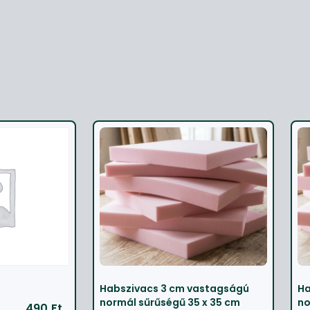
Habszivacs 3 cm vastagságú
Ha
normál sűrűségű 35 x 35 cm
no
490
Ft