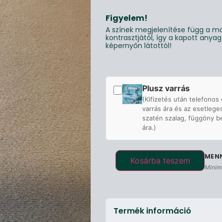
Figyelem!
A színek megjelenítése függ a mo
kontrasztjától, így a kapott anya
képernyőn látottól!
Plusz varrás
(Kifizetés után telefonos 
varrás ára és az esetlege
szatén szalag, függöny b
ára.)
Kosárba teszem
Minim
Termék információ