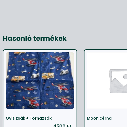
Hasonló termékek
Ovis zsák + Tornazsák
Moon cérna
4500
Ft