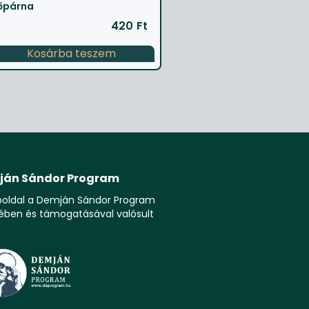
őpárna
420
Ft
Kosárba teszem
ján Sándor Program
boldal a Demján Sándor Program
ében és támogatásával valósult