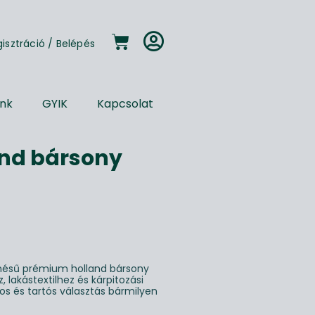
gisztráció
/
Belépés
unk
GYIK
Kapcsolat
nd bársony
enésű prémium holland bársony
 lakástextilhez és kárpitozási
yos és tartós választás bármilyen