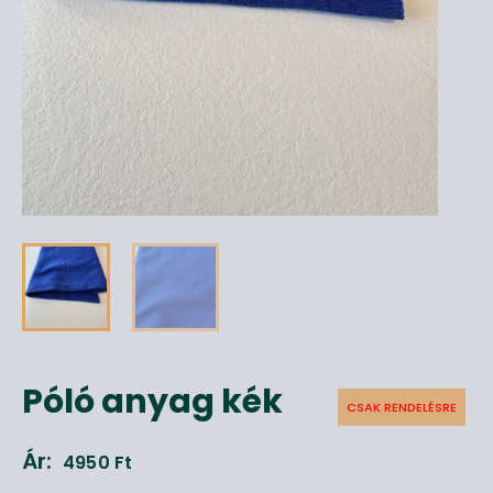
Póló anyag kék
CSAK RENDELÉSRE
Ár:
4950
Ft