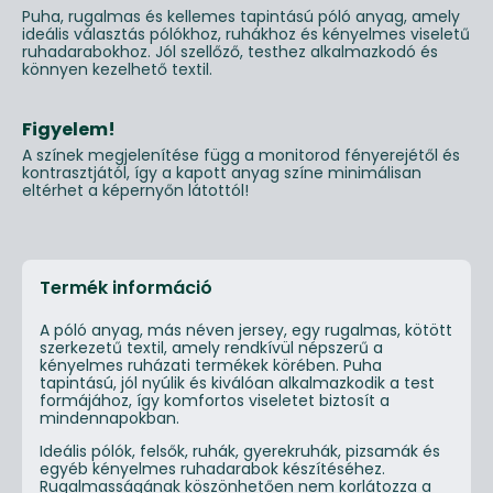
Puha, rugalmas és kellemes tapintású póló anyag, amely
ideális választás pólókhoz, ruhákhoz és kényelmes viseletű
ruhadarabokhoz. Jól szellőző, testhez alkalmazkodó és
könnyen kezelhető textil.
Figyelem!
A színek megjelenítése függ a monitorod fényerejétől és
kontrasztjától, így a kapott anyag színe minimálisan
eltérhet a képernyőn látottól!
Termék információ
A póló anyag, más néven jersey, egy rugalmas, kötött
szerkezetű textil, amely rendkívül népszerű a
kényelmes ruházati termékek körében. Puha
tapintású, jól nyúlik és kiválóan alkalmazkodik a test
formájához, így komfortos viseletet biztosít a
mindennapokban.
Ideális pólók, felsők, ruhák, gyerekruhák, pizsamák és
egyéb kényelmes ruhadarabok készítéséhez.
Rugalmasságának köszönhetően nem korlátozza a