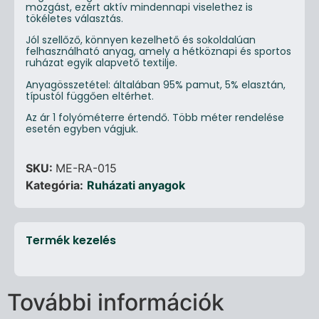
mozgást, ezért aktív mindennapi viselethez is
tökéletes választás.
Jól szellőző, könnyen kezelhető és sokoldalúan
felhasználható anyag, amely a hétköznapi és sportos
ruházat egyik alapvető textilje.
Anyagösszetétel: általában 95% pamut, 5% elasztán,
típustól függően eltérhet.
Az ár 1 folyóméterre értendő. Több méter rendelése
esetén egyben vágjuk.
SKU:
ME-RA-015
Kategória:
Ruházati anyagok
Termék kezelés
További információk