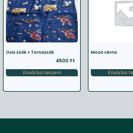
Ovis zsák + Tornazsák
Moon cérna
4500
Ft
Kosárba teszem
Kosárba t