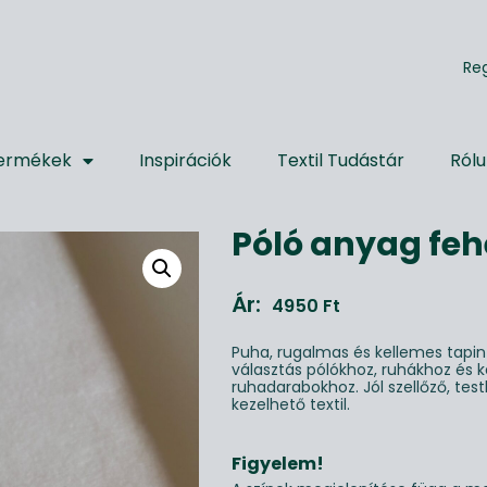
R
e
ermékek
Inspirációk
Textil Tudástár
Ról
Póló anyag feh
Ár:
4950
Ft
Puha, rugalmas és kellemes tapin
választás pólókhoz, ruhákhoz és 
ruhadarabokhoz. Jól szellőző, te
kezelhető textil.
Figyelem!