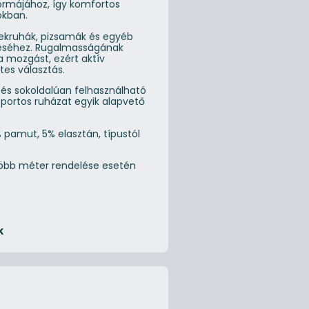
formájához, így komfortos
okban.
yerekruhák, pizsamák és egyéb
éséhez. Rugalmasságának
 mozgást, ezért aktív
tes választás.
ő és sokoldalúan felhasználható
portos ruházat egyik alapvető
 pamut, 5% elasztán, típustól
 Több méter rendelése esetén
k