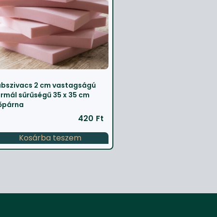
bszivacs 2 cm vastagságú
rmál sűrűségű 35 x 35 cm
őpárna
420
Ft
Kosárba teszem