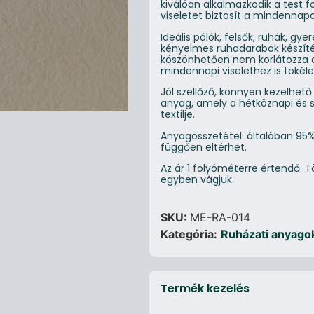
kiválóan alkalmazkodik a test 
viseletet biztosít a mindennap
Ideális pólók, felsők, ruhák, g
kényelmes ruhadarabok készít
köszönhetően nem korlátozza a
mindennapi viselethez is tökéle
Jól szellőző, könnyen kezelhet
anyag, amely a hétköznapi és s
textilje.
Anyagösszetétel: általában 95%
függően eltérhet.
Az ár 1 folyóméterre értendő.
egyben vágjuk.
SKU:
ME-RA-014
Kategória:
Ruházati anyago
Termék kezelés