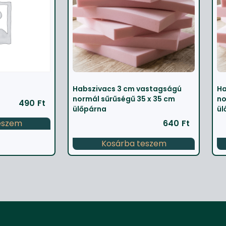
Habszivacs 3 cm vastagságú
Ha
normál sűrűségű 35 x 35 cm
no
490
Ft
ülőpárna
ül
eszem
640
Ft
Kosárba teszem