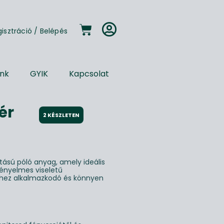
gisztráció
/
Belépés
unk
GYIK
Kapcsolat
ér
2 KÉSZLETEN
tású póló anyag, amely ideális
kényelmes viseletű
sthez alkalmazkodó és könnyen