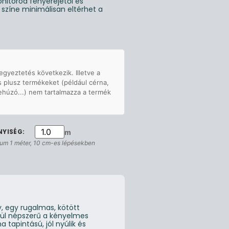
nitorod fényerejétől és
g színe minimálisan eltérhet a
egyeztetés következik. Illetve a
s plusz termékeket (például cérna,
ehúzó...) nem tartalmazza a termék
m
um 1 méter, 10 cm-es lépésekben
, egy rugalmas, kötött
ívül népszerű a kényelmes
 tapintású, jól nyúlik és