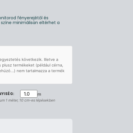
nitorod fényerejétől és
g színe minimálisan eltérhet a
egyeztetés következik. Illetve a
s plusz termékeket (például cérna,
ehúzó...) nem tartalmazza a termék
m
um 1 méter, 10 cm-es lépésekben