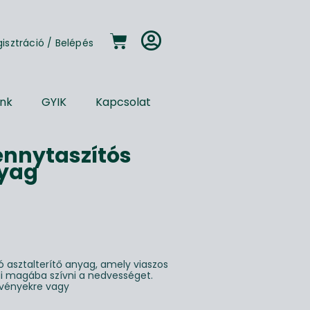
gisztráció
/
Belépés
unk
GYIK
Kapcsolat
ennytaszítós
nyag
ó asztalterítő anyag, amely viaszos
di magába szívni a nedvességet.
ezvényekre vagy