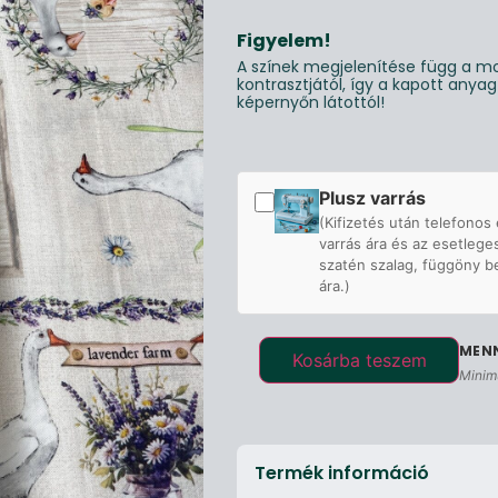
Figyelem!
A színek megjelenítése függ a mo
kontrasztjától, így a kapott anya
képernyőn látottól!
Plusz varrás
(Kifizetés után telefonos 
varrás ára és az esetlege
szatén szalag, függöny b
ára.)
Kosárba teszem
Minim
Termék információ