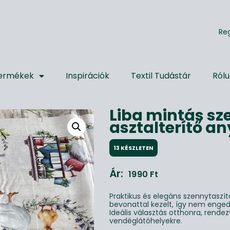
R
e
ermékek
Inspirációk
Textil Tudástár
Ról
Liba mintás sz
asztalterítő a
13 KÉSZLETEN
Ár:
1990
Ft
Praktikus és elegáns szennytaszít
bevonattal kezelt, így nem enge
Ideális választás otthonra, rend
vendéglátóhelyekre.