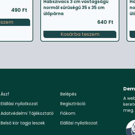
Habszivacs 3 cm vastagságú
Ha
normál sűrűségű 35 x 35 cm
no
490
Ft
ülőpárna
ül
eszem
640
Ft
Kosárba teszem
Dem
Ászf
Belépés
A we
Elállási nyilatkozat
Regisztráció
keret
meg.
Adatvédelmi Tájékoztató
Fiókom
Belső kör tagja leszek
Elállási nyilatkozat