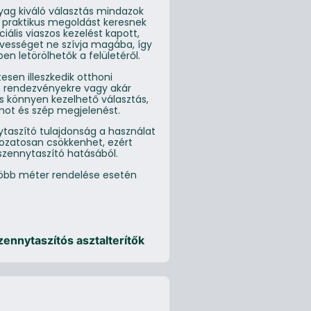
nyag kiváló választás mindazok
s praktikus megoldást keresnek
iális viaszos kezelést kapott,
vességet ne szívja magába, így
n letörölhetők a felületéről.
sen illeszkedik otthoni
, rendezvényekre vagy akár
és könnyen kezelhető választás,
mot és szép megjelenést.
ytaszító tulajdonság a használat
kozatosan csökkenhet, ezért
 szennytaszító hatásából.
 Több méter rendelése esetén
zennytaszítós asztalterítők