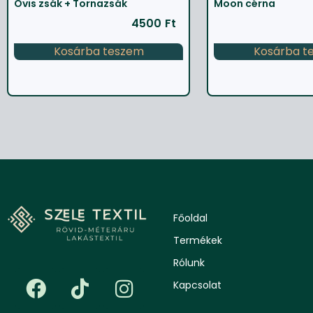
Ovis zsák + Tornazsák
Moon cérna
4500
Ft
Kosárba teszem
Kosárba t
Főoldal
Termékek
Rólunk
Kapcsolat