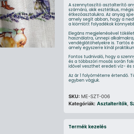
A szennytaszító asztalterítő a
számára, akik esztétikus, mégi
étkezőasztalukra. Az anyag spec
amely segít abban, hogy a ned
a kiömlött folyadékok könnyebbe
Elegáns megjelenésével tökélete
használatra, ünnepi alkalmakra
vendéglátóhelyekre is. Tartós 
amely egyszerre kínál praktiku
Fontos tudnivaló, hogy a szenn
és a többszöri mosás során fo
idővel veszthet eredeti víz- és
Az ár 1 folyóméterre értendő.
egyben vágjuk.
SKU:
ME-SZT-006
Kategóriák:
Asztalterítők
,
S
Termék kezelés