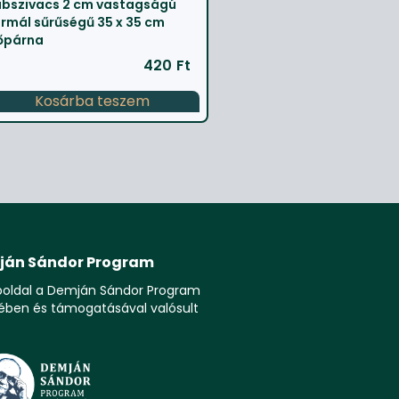
bszivacs 2 cm vastagságú
rmál sűrűségű 35 x 35 cm
őpárna
420
Ft
Kosárba teszem
ján Sándor Program
boldal a Demján Sándor Program
ében és támogatásával valósult