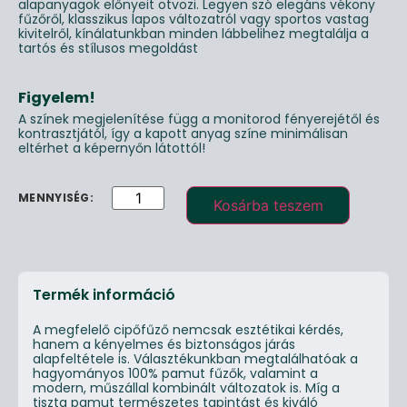
alapanyagok előnyeit ötvözi. Legyen szó elegáns vékony
fűzőről, klasszikus lapos változatról vagy sportos vastag
kivitelről, kínálatunkban minden lábbelihez megtalálja a
tartós és stílusos megoldást
Figyelem!
A színek megjelenítése függ a monitorod fényerejétől és
kontrasztjától, így a kapott anyag színe minimálisan
eltérhet a képernyőn látottól!
Kosárba teszem
Termék információ
A megfelelő cipőfűző nemcsak esztétikai kérdés,
hanem a kényelmes és biztonságos járás
alapfeltétele is. Választékunkban megtalálhatóak a
hagyományos 100% pamut fűzők, valamint a
modern, műszállal kombinált változatok is. Míg a
tiszta pamut természetes tapintást és kiváló