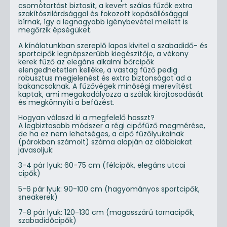
csomótartást biztosít, a kevert szálas fűzők extra
szakítószilárdsággal és fokozott kopásállósággal
bírnak, így a legnagyobb igénybevétel mellett is
megőrzik épségüket.
A kínálatunkban szereplő lapos kivitel a szabadidő- és
sportcipők legnépszerűbb kiegészítője, a vékony
kerek fűző az elegáns alkalmi bőrcipők
elengedhetetlen kelléke, a vastag fűző pedig
robusztus megjelenést és extra biztonságot ad a
bakancsoknak. A fűzővégek minőségi merevítést
kaptak, ami megakadályozza a szálak kirojtosodását
és megkönnyíti a befűzést.
Hogyan válaszd ki a megfelelő hosszt?
A legbiztosabb módszer a régi cipőfűző megmérése,
de ha ez nem lehetséges, a cipő fűzőlyukainak
(párokban számolt) száma alapján az alábbiakat
javasoljuk:
3-4 pár lyuk: 60-75 cm (félcipők, elegáns utcai
cipők)
5-6 pár lyuk: 90-100 cm (hagyományos sportcipők,
sneakerek)
7-8 pár lyuk: 120-130 cm (magasszárú tornacipők,
szabadidőcipők)