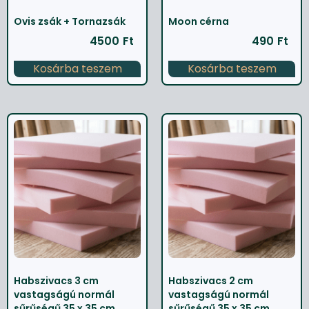
Ovis zsák + Tornazsák
Moon cérna
4500
Ft
490
Ft
Kosárba teszem
Kosárba teszem
Habszivacs 3 cm
Habszivacs 2 cm
vastagságú normál
vastagságú normál
sűrűségű 35 x 35 cm
sűrűségű 35 x 35 cm