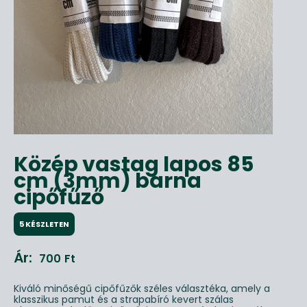
Közép vastag lapos 85
cm (3mm) barna
cipőfűző
5 KÉSZLETEN
Ár:
700
Ft
Kiváló minőségű cipőfűzők széles választéka, amely a
klasszikus pamut és a strapabíró kevert szálas