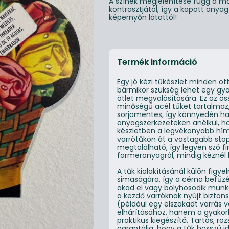
A színek megjelenítése függ a mo
kontrasztjától, így a kapott anya
képernyőn látottól!
Termék információ
Egy jó kézi tűkészlet minden ot
bármikor szükség lehet egy gyo
ötlet megvalósítására. Ez az öss
minőségű acél tűket tartalma
sorjamentes, így könnyedén ha
anyagszerkezeteken anélkül, ho
készletben a legvékonyabb hím
varrótűkön át a vastagabb sto
megtalálható, így legyen szó 
farmeranyagról, mindig kéznél 
A tűk kialakításánál külön figye
simaságára, így a cérna befűz
akad el vagy bolyhosodik munk
a kezdő varróknak nyújt bizto
(például egy elszakadt varrás 
elhárításához, hanem a gyakor
praktikus kiegészítő. Tartós, 
garantálja, hogy a tűk hosszú 