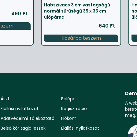
Habszivacs 3 cm vastagságú
Ha
normál sűrűségű 35 x 35 cm
no
490
Ft
ülőpárna
ül
eszem
640
Ft
Kosárba teszem
Dem
Ászf
Belépés
A we
Elállási nyilatkozat
Regisztráció
keret
meg.
Adatvédelmi Tájékoztató
Fiókom
Belső kör tagja leszek
Elállási nyilatkozat