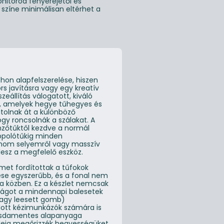
nitorod fényerejétől és
g színe minimálisan eltérhet a
thon alapfelszerelése, hiszen
rs javításra vagy egy kreatív
zeállítás válogatott, kiváló
z, amelyek hegye tűhegyes és
tolnak át a különböző
gy roncsolnák a szálakat. A
zőtűktől kezdve a normál
ppolótűkig minden
finom selyemről vagy masszív
lesz a megfelelő eszköz.
lmet fordítottak a tűfokok
ése egyszerűbb, és a fonal nem
a közben. Ez a készlet nemcsak
nságot a mindennapi balesetek
vagy leesett gomb)
lott kézimunkázók számára is
rozsdamentes alapanyaga
ideig megőrizzék hegyességüket