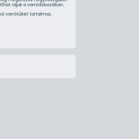
íthat rájuk a varródobozában.
i varrótűket tartalmaz.