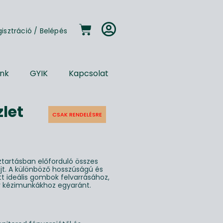
gisztráció
/
Belépés
unk
GYIK
Kapcsolat
let
CSAK RENDELÉSRE
ztartásban előforduló összes
jt. A különböző hosszúságú és
t ideális gombok felvarrásához,
v kézimunkákhoz egyaránt.