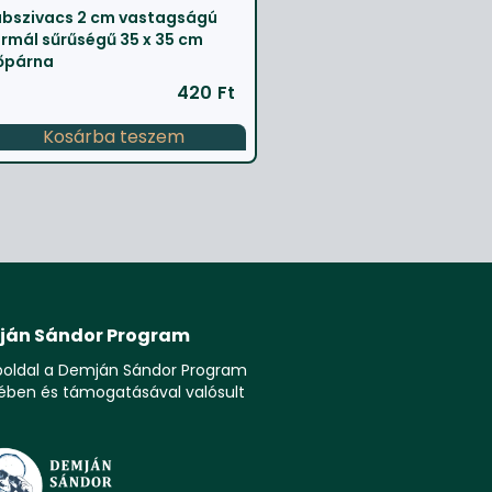
bszivacs 2 cm vastagságú
rmál sűrűségű 35 x 35 cm
őpárna
420
Ft
Kosárba teszem
ján Sándor Program
boldal a Demján Sándor Program
ében és támogatásával valósult