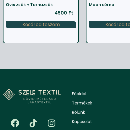
Ovis zsák + Tornazsák
Moon cérna
4500
Ft
Kosárba teszem
Kosárba t
Főoldal
Termékek
Rólunk
Kapcsolat