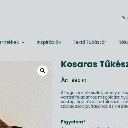
R
e
ermékek
Inspirációk
Textil Tudástár
Ról
Kosaras Tűkész
Ár:
990
Ft
Átfogó kézi tűkészlet, amely a há
varrási feladathoz megoldást nyú
vastagságú tűket tartalmazó szet
szakadások javításához és kreatí
Figyelem!