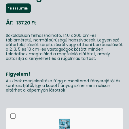
1 KÉSZLETEN
Ár:
13720
Ft
Sokoldalúan felhasználható, 140 x 200 cm-es
táblaméretű, normál sűrűségű habszivacsok. Legyen szó
bútorfelújításról, kárpitozásról vagy otthoni barkácsolásról,
a 2, 3, 5 és 10 cm-es vastagságok között minden
feladathoz megtalálod a megfelelő alátétet, amely
biztosítja a kényelmet és a rugalmas tartást.
Figyelem!
A színek megjelenítése függ a monitorod fényerejétől és
kontrasztjától, így a kapott anyag színe minimálisan
eltérhet a képernyőn látottól!