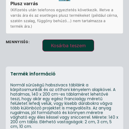
Plusz varrás
(Kifizetés után telefonos egyeztetés következik. Illetve a
varrás ára és az esetleges plusz termékeket (például cérna,
szatén szalag, függöny behúzó...) nem tartalmazza a
termék ára.)
Kosárba teszem
Termék információ
Normál sűrűségű habszivacs tábláink a
kárpitosmunkák és az otthoni kényelem alapkövei. A
hatalmas, 140 x 200 cm-es táblaméret lehetővé
teszi, hogy akár egy egész franciaágy méretű
felületet lefedj velük, vagy kisebb darabokra vágva
több különböző projektet is megvalósíts. Az anyag
rugalmas, jól formázható és könnyen méretre
vágható egy éles késsel vagy sniccerrel. Mérete: 140 x
200 cm tábla. Elérhető vastagságok: 2 cm, 3 cm, 5
cm, 10 cm.