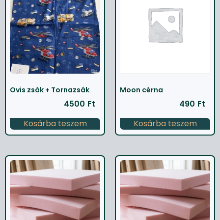
Ovis zsák + Tornazsák
Moon cérna
4500
Ft
490
Ft
Kosárba teszem
Kosárba teszem