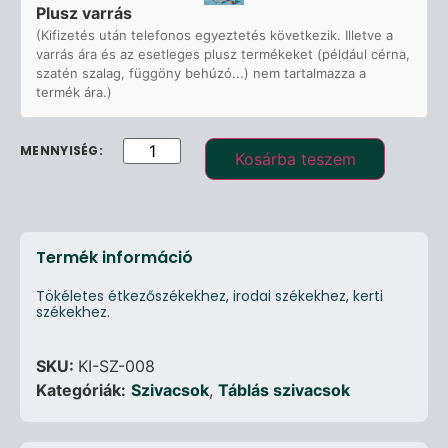
Plusz varrás
(Kifizetés után telefonos egyeztetés következik. Illetve a
varrás ára és az esetleges plusz termékeket (például cérna,
szatén szalag, függöny behúzó...) nem tartalmazza a
termék ára.)
Kosárba teszem
Termék információ
Tökéletes étkezőszékekhez, irodai székekhez, kerti
székekhez.
SKU:
KI-SZ-008
Kategóriák:
Szivacsok
,
Táblás szivacsok