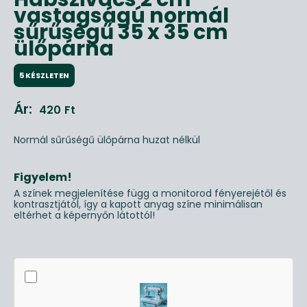
vastagságú normál
sűrűségű 35 x 35 cm
ülőpárna
5 KÉSZLETEN
Ár:
420
Ft
Normál sűrűségű ülőpárna huzat nélkül
Figyelem!
A színek megjelenítése függ a monitorod fényerejétől és
kontrasztjától, így a kapott anyag színe minimálisan
eltérhet a képernyőn látottól!