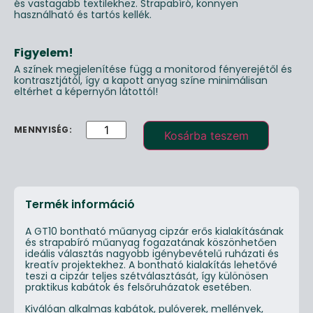
és vastagabb textilekhez. Strapabíró, könnyen
használható és tartós kellék.
Figyelem!
A színek megjelenítése függ a monitorod fényerejétől és
kontrasztjától, így a kapott anyag színe minimálisan
eltérhet a képernyőn látottól!
Kosárba teszem
Termék információ
A GT10 bontható műanyag cipzár erős kialakításának
és strapabíró műanyag fogazatának köszönhetően
ideális választás nagyobb igénybevételű ruházati és
kreatív projektekhez. A bontható kialakítás lehetővé
teszi a cipzár teljes szétválasztását, így különösen
praktikus kabátok és felsőruházatok esetében.
Kiválóan alkalmas kabátok, pulóverek, mellények,