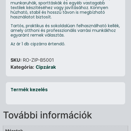
munkaruhák, sporttáskák és egyéb vastagabb
textilek készítéséhez vagy javításához. Könnyen
húzható, stabil és hosszú távon is megbízható
használatot biztosít.
Tartós, praktikus és sokoldalúan felhasználható kellék,
amely otthoni és professzionális varrási munkákhoz
egyaránt remek választás.
Az ár 1 db cipzárra értendő.
SKU:
RO-ZIP-B5001
Kategória:
Cipzárak
Termék kezelés
További információk
Méretek