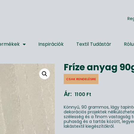
R
e
ermékek
Inspirációk
Textil Tudástár
Ról
Fríze anyag 90
CSAK RENDELÉSRE
Ár:
1100
Ft
Könnyű, 90 grammos, lágy tapintá
dekorációs projektek nélkülözhet
szélesség és a finom vastagság t
puhaság és a tartás között, legye
lakástextil kiegészítőkről.