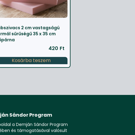
bszivacs 2 cm vastagságú
rmál sűrűségű 35 x 35 cm
őpárna
420
Ft
Kosárba teszem
ján Sándor Program
boldal a Demján Sándor Program
ében és támogatásával valósult