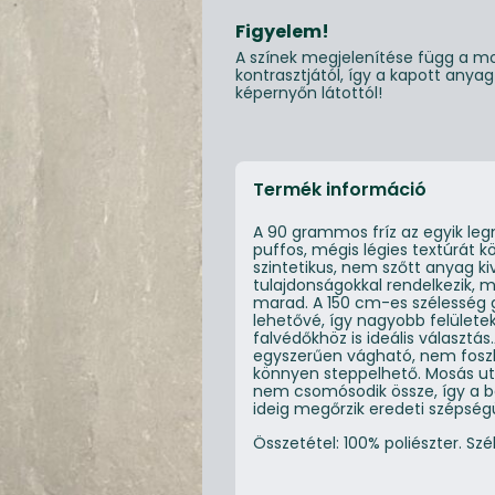
Figyelem!
A színek megjelenítése függ a mo
kontrasztjától, így a kapott anya
képernyőn látottól!
Termék információ
A 90 grammos fríz az egyik le
puffos, mégis légies textúrát kö
szintetikus, nem szőtt anyag ki
tulajdonságokkal rendelkezik, 
marad. A 150 cm-es szélesség 
lehetővé, így nagyobb felülete
falvédőkhöz is ideális választá
egyszerűen vágható, nem foszli
könnyen steppelhető. Mosás ut
nem csomósodik össze, így a be
ideig megőrzik eredeti szépség
Összetétel: 100% poliészter. Szé