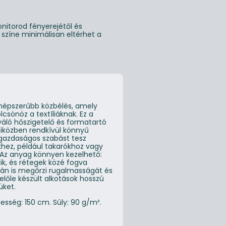
nitorod fényerejétől és
g színe minimálisan eltérhet a
gnépszerűbb közbélés, amely
lcsönöz a textíliáknak. Ez a
váló hőszigetelő és formatartó
miközben rendkívül könnyű
gazdaságos szabást tesz
khez, például takarókhoz vagy
s.Az anyag könnyen kezelhető:
k, és rétegek közé fogva
án is megőrzi rugalmasságát és
lőle készült alkotások hosszú
üket.
lesség: 150 cm. Súly: 90 g/m².