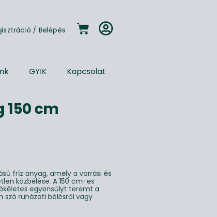
gisztráció
/
Belépés
unk
GYIK
Kapcsolat
g 150 cm
sú fríz anyag, amely a varrási és
etlen közbélése. A 150 cm-es
ökéletes egyensúlyt teremt a
n szó ruházati bélésről vagy