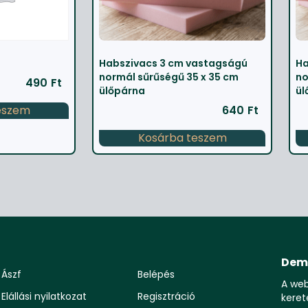
Habszivacs 3 cm vastagságú
Ha
normál sűrűségű 35 x 35 cm
no
490
Ft
ülőpárna
ül
eszem
640
Ft
Kosárba teszem
Dem
Ászf
Belépés
A we
Elállási nyilatkozat
Regisztráció
keret