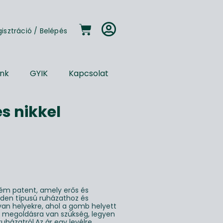
gisztráció
/
Belépés
unk
GYIK
Kapcsolat
s nikkel
ém patent, amely erős és
nden típusú ruházathoz és
lyan helyekre, ahol a gomb helyett
 megoldásra van szükség, legyen
ruházatról.Az ár egy levélre