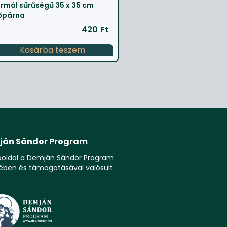
rmál sűrűségű 35 x 35 cm
őpárna
420
Ft
Kosárba teszem
ján Sándor Program
boldal a Demján Sándor Program
ében és támogatásával valósult