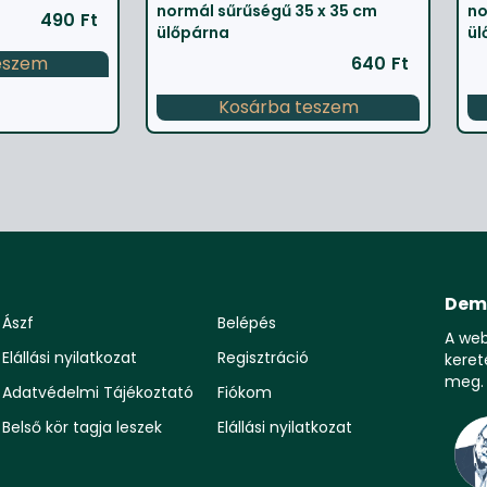
normál sűrűségű 35 x 35 cm
no
490
Ft
ülőpárna
ül
eszem
640
Ft
Kosárba teszem
Dem
Ászf
Belépés
A we
Elállási nyilatkozat
Regisztráció
keret
meg.
Adatvédelmi Tájékoztató
Fiókom
Belső kör tagja leszek
Elállási nyilatkozat