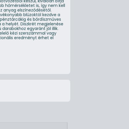
ötvözetből készül, kiválóan bírja
b hőmérsékletet is, így nem kell
az anyag elszíneződésétől.
 vékonyabb blúzoktól kezdve a
pénztárcákig és bőrdíszműves
 a helyét. Diszkrét megjelenése
 darabokhoz egyaránt jól illik.
elelő kézi szerszámmal vagy
zionális eredményt érhet el