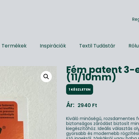
R
e
Termékek
Inspirációk
Textil Tudástár
Ról
Fém patent 3-e
(11/10mm)
1 KÉSZLETEN
Ár:
2940
Ft
Kiváló minőségű, rozsdamentes f
biztonságos záródást biztosít mi
kiegészítőhöz. Ideális választás o
gyorsabb és modernebb rögzítési
szó ingekről, táskákról vagy baba 