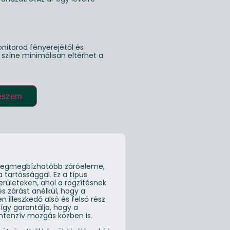
nitorod fényerejétől és
g színe minimálisan eltérhet a
eszem
k legmegbízhatóbb záróeleme,
 tartóssággal. Ez a típus
rületeken, ahol a rögzítésnek
 és zárást anélkül, hogy a
 illeszkedő alsó és felső rész
 így garantálja, hogy a
ntenzív mozgás közben is.