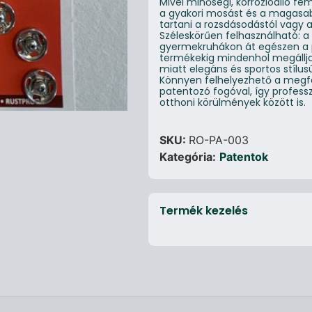
Mivel minőségi, korrózióálló fém
a gyakori mosást és a magasab
tartani a rozsdásodástól vagy 
Széleskörűen felhasználható: a
gyermekruhákon át egészen a 
termékekig mindenhol megállja
miatt elegáns és sportos stílusú
Könnyen felhelyezhető a megf
patentozó fogóval, így profess
otthoni körülmények között is.
SKU:
RO-PA-003
Kategória:
Patentok
Termék kezelés