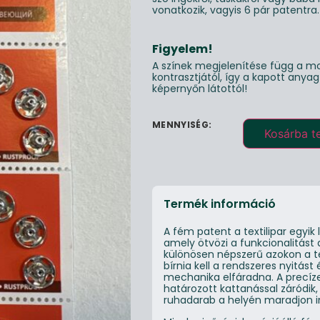
vonatkozik, vagyis 6 pár patentra.
Figyelem!
A színek megjelenítése függ a mo
kontrasztjától, így a kapott anya
képernyőn látottól!
Kosárba t
Termék információ
A fém patent a textilipar egyi
amely ötvözi a funkcionalitást a
különösen népszerű azokon a te
bírnia kell a rendszeres nyitást
mechanika elfáradna. A precízen
határozott kattanással záródik,
ruhadarab a helyén maradjon i