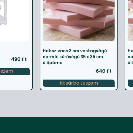
Habszivacs 3 cm vastagságú
Ha
normál sűrűségű 35 x 35 cm
no
490
Ft
ülőpárna
ül
eszem
640
Ft
Kosárba teszem