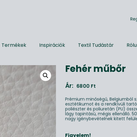
R
e
Termékek
Inspirációk
Textil Tudástár
Ról
Fehér műbőr
Ár:
6800
Ft
Prémium minőségű, Belgiumból s
esztétikumot és a rendkívüli tartó
poliészter és poliuretán (PU) öss
lágy tapintású, mégis ellenálló.
nagy igénybevételnek kitett felüle
Figyelem!