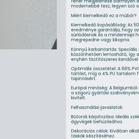
fehér megjelenése bármilyen e
modernebbé tesz, legyen szó ot
Miért kiemelkedő ez a műbőr?
Kiemelkedő kopásállóság: Az 5
eredménye garantálja, hogy az 
súrlódásnak és a mindennapi ha
megrepedne vagy kikopna.
Könnyű karbantartás: Speciális
köszönhetően lemosható, így 
enyhén tisztítószeres kendővel p
Optimális összetétel: A 66% PVC
tartást, míg a 4% PU tartalom f
tapintásért.
Európai minőség: A Belgiumból
a szigorú gyártási szabványokn
kivitelt.
Felhasználási javaslatok:
Bútorok kárpitozása: Ideális sz
ágyvégek behúzásához.
Dekorációs célok: Kiválóan alk
táskák készítéséhez.