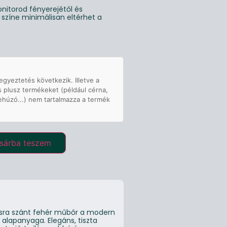
nitorod fényerejétől és
g színe minimálisan eltérhet a
egyeztetés következik. Illetve a
s plusz termékeket (például cérna,
ehúzó...) nem tartalmazza a termék
sárba teszem
lásra szánt fehér műbőr a modern
 alapanyaga. Elegáns, tiszta