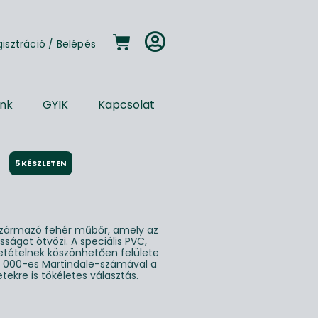
gisztráció
/
Belépés
unk
GYIK
Kapcsolat
5 KÉSZLETEN
zármazó fehér műbőr, amely az
sságot ötvözi. A speciális PVC,
zetételnek köszönhetően felülete
 50 000-es Martindale-számával a
tekre is tökéletes választás.