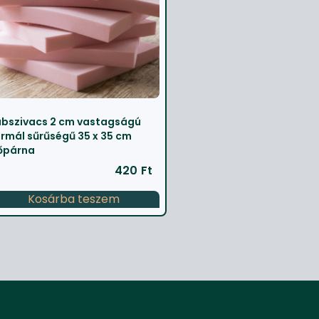
bszivacs 2 cm vastagságú
rmál sűrűségű 35 x 35 cm
őpárna
420
Ft
Kosárba teszem