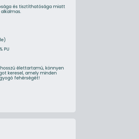
ósága és tisztíthatósága miatt
 alkalmas.
le)
4% PU
t
n hosszú élettartamú, könnyen
got keresel, amely minden
gyogó fehérségét!