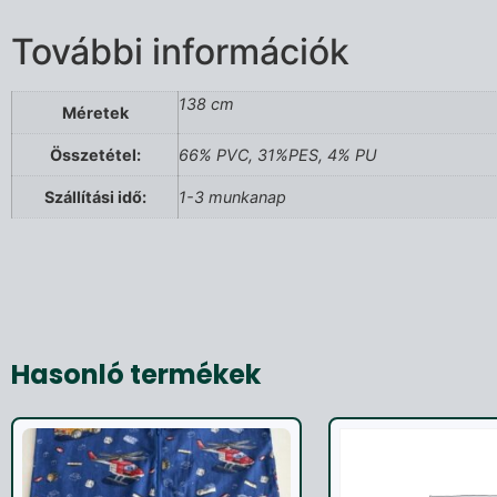
További információk
138 cm
Méretek
Összetétel:
66% PVC, 31%PES, 4% PU
Szállítási idő:
1-3 munkanap
Hasonló termékek