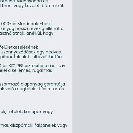
nteriőrt világosabbá és
thoni vagy közületi bútorokról.
0 000-es Martindale-teszt
anyag hosszú évekig ellenáll a
sználatnak, anélkül, hogy
 felületkezelésének
a szennyeződések egy nedves,
illanatok alatt eltávolíthatóak.
 és 31% PES biztosítja a masszív
elel a kellemes, rugalmas
 származó alapanyag garantálja
ak való megfelelést és a tartós
ékek, fotelek, kanapék vagy
almas díszpárnák, falpanelek vagy