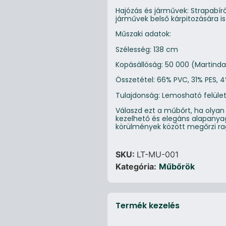
Hajózás és járművek: Strapabír
járművek belső kárpitozására is
Műszaki adatok:
Szélesség: 138 cm
Kopásállóság: 50 000 (Martinda
Összetétel: 66% PVC, 31% PES, 
Tulajdonság: Lemosható felüle
Válaszd ezt a műbőrt, ha olya
kezelhető és elegáns alapanya
körülmények között megőrzi ra
SKU:
LT-MU-001
Kategória:
Műbőrök
Termék kezelés