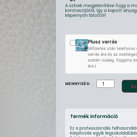
A színek megjelenítése függ a mo
kontrasztjától, így a kapott anya
képernyőn látottól!
Plusz varrás
(Kifizetés után telefonos 
varrás ára és az esetlege
szatén szalag, függöny b
ára.)
Ko
Termék információ
Ez a professzionális felhaszná
kárpitozás egyik legsokoldalúbb