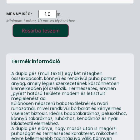
m
Minimum 1 méter, 10 cm-es lépésekben
Kosárba teszem
Termék információ
A dupla géz (mull textil) egy két rétegben
összekapcsolt, könnyű és rendkívül puha pamut
anyag, amely légies szerkezetének köszönhetően
kiemelkedően jól szellőzik. Természetes, enyhén
„gyűrt” hatású felülete modern és letisztult
megjelenést ad.
Különösen népszerű babatextileknél és nyári
ruházatnál, mivel rendkívül bőrbarát és kényelmes
viseletet biztosít. Ideális babatakarókhoz, pelusokhoz,
könnyű takarókhoz, ruhákhoz, kendőkhöz és nyári
lakástextil elemekhez.
A dupla géz előnye, hogy mosás után is megőrzi
puhaságát és természetes karakterét, miközben
egyre kellemesebb tapintásúvá válik. Könnyen