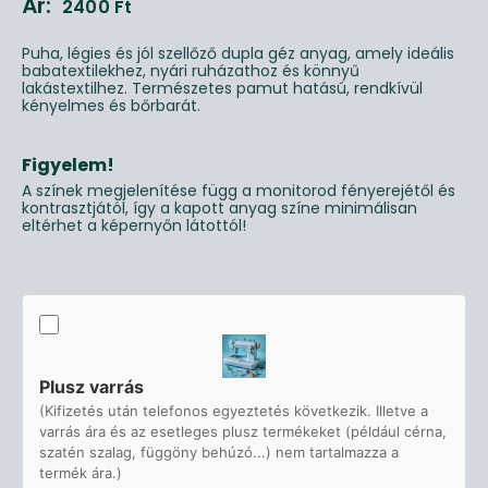
Ár:
2400
Ft
Puha, légies és jól szellőző dupla géz anyag, amely ideális
babatextilekhez, nyári ruházathoz és könnyű
lakástextilhez. Természetes pamut hatású, rendkívül
kényelmes és bőrbarát.
Figyelem!
A színek megjelenítése függ a monitorod fényerejétől és
kontrasztjától, így a kapott anyag színe minimálisan
eltérhet a képernyőn látottól!
Plusz varrás
(Kifizetés után telefonos egyeztetés következik. Illetve a
varrás ára és az esetleges plusz termékeket (például cérna,
szatén szalag, függöny behúzó...) nem tartalmazza a
termék ára.)