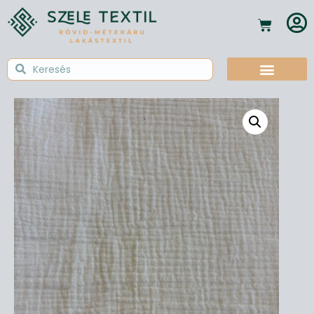
Textil Tudástár