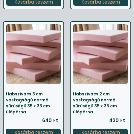
Kosárba teszem
Kosárba teszem
Habszivacs 3 cm
Habszivacs 2 cm
vastagságú normál
vastagságú normál
sűrűségű 35 x 35 cm
sűrűségű 35 x 35 cm
ülőpárna
ülőpárna
640
Ft
420
Ft
Kosárba teszem
Kosárba teszem