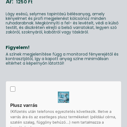
Ár:
1250
Ft
Lágy esésű, selymes tapintású bélésanyag, amely
kényelmet és profi megjelenést kölcsönöz minden
ruhadarabnak. Megkönnyíti a fel- és levételt, védi a külső
textilt, és diszkréten elrejti a belső varratokat, legyen szó
zakóról, szoknyáról, kabátról vagy táskáról.
Figyelem!
A színek megjelenítése függ a monitorod fényerejétől és
kontrasztjától, így a kapott anyag színe minimálisan
eltérhet a képernyőn látottól!
Plusz varrás
(Kifizetés után telefonos egyeztetés következik. Illetve a
varrás ára és az esetleges plusz termékeket (például cérna,
szatén szalag, függöny behúzó...) nem tartalmazza a