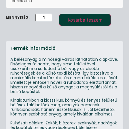
termék ára.)
Kosárba teszem
Termék információ
A bélésanyag a minőségi varrás láthatatlan alapköve.
Elsődleges feladata, hogy sima felületével
csökkentse a súrlódást a bőr vagy az alsóbb
ruharétegek és a külső textil között, így biztosítva a
maximális komfortérzetet és a ruha tökéletes esését.
Emellett jelentősen növeli a ruhadarab élettartamát,
hiszen megvédi a külső anyagot a megnyúlástól és a
belső kopástól.
Kínálatunkban a klasszikus, könnyű és fényes felületű
bélések találhatóak meg, amelyek nemcsak
funkcionálisak, hanem esztétikusak is. Jól kezelhető,
könnyen szabható anyag, amely kiválóan alkalmas:
Ruházati célokra: Zakók, blézerek, szoknyák, nadrágok
és kabátok teljes vagy részleges bélelésére.