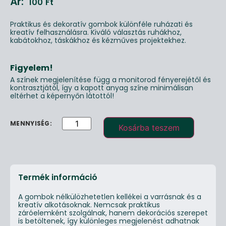
Ár:
100
Ft
Praktikus és dekoratív gombok különféle ruházati és
kreatív felhasználásra. Kiváló választás ruhákhoz,
kabátokhoz, táskákhoz és kézműves projektekhez.
Figyelem!
A színek megjelenítése függ a monitorod fényerejétől és
kontrasztjától, így a kapott anyag színe minimálisan
eltérhet a képernyőn látottól!
Kosárba teszem
Termék információ
A gombok nélkülözhetetlen kellékei a varrásnak és a
kreatív alkotásoknak. Nemcsak praktikus
záróelemként szolgálnak, hanem dekorációs szerepet
is betöltenek, így különleges megjelenést adhatnak