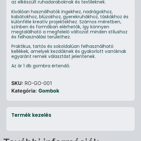
az elkészült ruhadaraboknak és textileknek.
Kiválóan használhatók ingekhez, nadrágokhoz,
kabátokhoz, blúzokhoz, gyerekruhákhoz, táskákhoz és
különféle kreatív projektekhez. Számos méretben,
színben és formában elérhetők, így könnyen
megtalálható a megfelelő változat minden stílushoz
és felhasználási területhez.
Praktikus, tartós és sokoldalúan felhasználható
kellékek, amelyek kezdőknek és gyakorlott varróknak
egyaránt remek választást jelentenek.
Az ár 1 db gombra értendő.
SKU:
RO-GO-001
Kategória:
Gombok
Termék kezelés