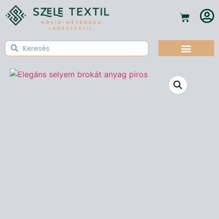
Textil Tudástár