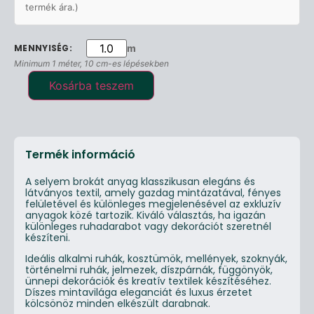
termék ára.)
m
Minimum 1 méter, 10 cm-es lépésekben
Kosárba teszem
Termék információ
A selyem brokát anyag klasszikusan elegáns és
látványos textil, amely gazdag mintázatával, fényes
felületével és különleges megjelenésével az exkluzív
anyagok közé tartozik. Kiváló választás, ha igazán
különleges ruhadarabot vagy dekorációt szeretnél
készíteni.
Ideális alkalmi ruhák, kosztümök, mellények, szoknyák,
történelmi ruhák, jelmezek, díszpárnák, függönyök,
ünnepi dekorációk és kreatív textilek készítéséhez.
Díszes mintavilága eleganciát és luxus érzetet
kölcsönöz minden elkészült darabnak.