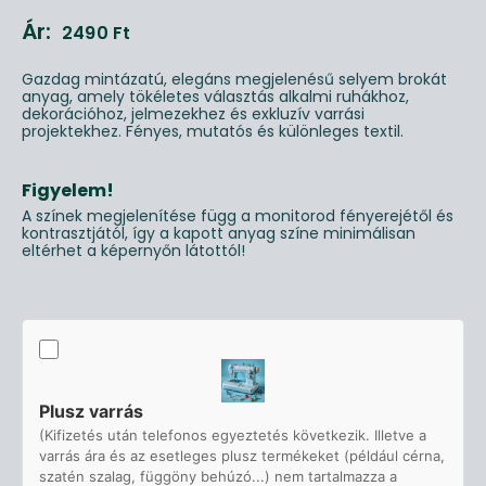
Ár:
2490
Ft
Gazdag mintázatú, elegáns megjelenésű selyem brokát
anyag, amely tökéletes választás alkalmi ruhákhoz,
dekorációhoz, jelmezekhez és exkluzív varrási
projektekhez. Fényes, mutatós és különleges textil.
Figyelem!
A színek megjelenítése függ a monitorod fényerejétől és
kontrasztjától, így a kapott anyag színe minimálisan
eltérhet a képernyőn látottól!
Plusz varrás
(Kifizetés után telefonos egyeztetés következik. Illetve a
varrás ára és az esetleges plusz termékeket (például cérna,
szatén szalag, függöny behúzó...) nem tartalmazza a