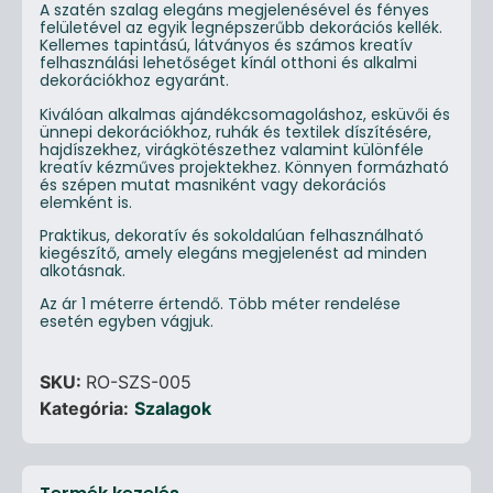
A szatén szalag elegáns megjelenésével és fényes
felületével az egyik legnépszerűbb dekorációs kellék.
Kellemes tapintású, látványos és számos kreatív
felhasználási lehetőséget kínál otthoni és alkalmi
dekorációkhoz egyaránt.
Kiválóan alkalmas ajándékcsomagoláshoz, esküvői és
ünnepi dekorációkhoz, ruhák és textilek díszítésére,
hajdíszekhez, virágkötészethez valamint különféle
kreatív kézműves projektekhez. Könnyen formázható
és szépen mutat masniként vagy dekorációs
elemként is.
Praktikus, dekoratív és sokoldalúan felhasználható
kiegészítő, amely elegáns megjelenést ad minden
alkotásnak.
Az ár 1 méterre értendő. Több méter rendelése
esetén egyben vágjuk.
SKU:
RO-SZS-005
Kategória:
Szalagok