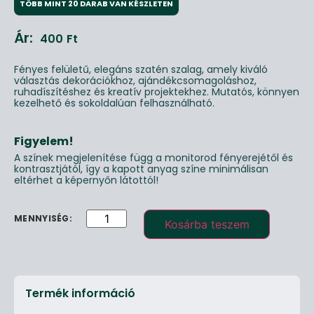
TÖBB MINT 20 DARAB VAN KÉSZLETEN
Ár:
400
Ft
Fényes felületű, elegáns szatén szalag, amely kiváló
választás dekorációkhoz, ajándékcsomagoláshoz,
ruhadíszítéshez és kreatív projektekhez. Mutatós, könnyen
kezelhető és sokoldalúan felhasználható.
Figyelem!
A színek megjelenítése függ a monitorod fényerejétől és
kontrasztjától, így a kapott anyag színe minimálisan
eltérhet a képernyőn látottól!
Kosárba teszem
Termék információ