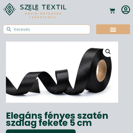
Textil Tudástár
Elegáns fényes szatén
szalag fekete 5 cm