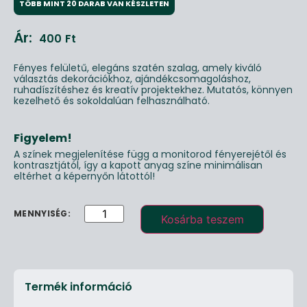
TÖBB MINT 20 DARAB VAN KÉSZLETEN
Ár:
400
Ft
Fényes felületű, elegáns szatén szalag, amely kiváló
választás dekorációkhoz, ajándékcsomagoláshoz,
ruhadíszítéshez és kreatív projektekhez. Mutatós, könnyen
kezelhető és sokoldalúan felhasználható.
Figyelem!
A színek megjelenítése függ a monitorod fényerejétől és
kontrasztjától, így a kapott anyag színe minimálisan
eltérhet a képernyőn látottól!
Kosárba teszem
Termék információ