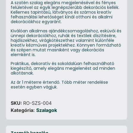
A szatén szalag elegáns megjelenésével és fényes
felületével az egyik legnépszerűbb dekorációs kellék.
Kellemes tapintású, látványos és számos kreatív
felhasználási lehetőséget kínál otthoni és alkalmi
dekorációkhoz egyaránt.
Kiválóan alkalmas ajándékcsomagoláshoz, esküvői és
ünnepi dekorációkhoz, ruhák és textilek díszítésére,
hajdíszekhez, virágkötészethez valamint különféle
kreatív kézműves projektekhez. Könnyen formázható
és szépen mutat masniként vagy dekorációs
elemként is.
Praktikus, dekoratív és sokoldalúan felhasználható
kiegészítő, amely elegáns megjelenést ad minden
alkotásnak.
Az ár 1 méterre értendő. Több méter rendelése
esetén egyben vágjuk.
SKU:
RO-SZS-004
Kategória:
Szalagok