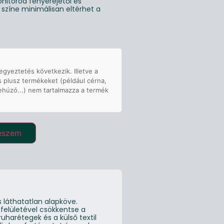
nitorod fényerejétől és
g színe minimálisan eltérhet a
egyeztetés következik. Illetve a
s plusz termékeket (például cérna,
ehúzó...) nem tartalmazza a termék
eszem
 láthatatlan alapköve.
 felületével csökkentse a
ruharétegek és a külső textil