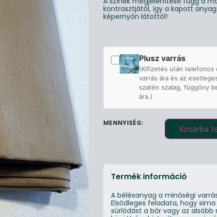
A színek megjelenítése függ a mo
kontrasztjától, így a kapott anya
képernyőn látottól!
Plusz varrás
(Kifizetés után telefonos 
varrás ára és az esetlege
szatén szalag, függöny b
ára.)
Kosárba t
Termék információ
A bélésanyag a minőségi varrás
Elsődleges feladata, hogy sima
súrlódást a bőr vagy az alsóbb 