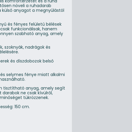
lis komfortérzetet és a ruha
ntősen növeli a ruhadarab
a külső anyagot a megnyúlástól
nyű és fényes felületű bélések
csak funkcionálisak, hanem
, könnyen szabható anyag, amely
ek, szoknyák, nadrágok és
élelésére.
zerek és díszdobozok belső
 és selymes fénye miatt alkalmi
 használható.
n tisztítható anyag, amely segít
t darabok ne csak kívülről,
i minőséget tükrözzenek.
lesség: 150 cm.