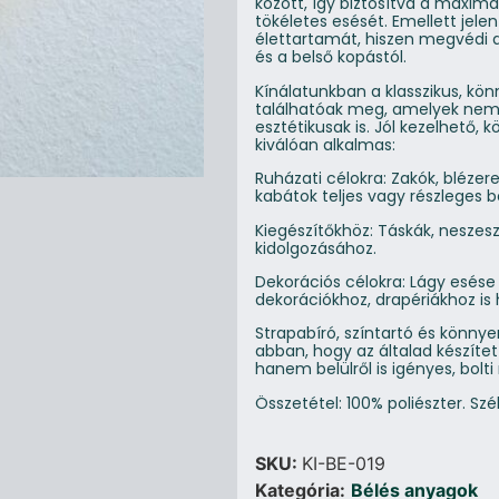
között, így biztosítva a maximá
tökéletes esését. Emellett jele
élettartamát, hiszen megvédi 
és a belső kopástól.
Kínálatunkban a klasszikus, kön
találhatóak meg, amelyek nem
esztétikusak is. Jól kezelhető
kiválóan alkalmas:
Ruházati célokra: Zakók, blézer
kabátok teljes vagy részleges b
Kiegészítőkhöz: Táskák, neszes
kidolgozásához.
Dekorációs célokra: Lágy esése
dekorációkhoz, drapériákhoz is
Strapabíró, színtartó és könnye
abban, hogy az általad készítet
hanem belülről is igényes, bolt
Összetétel: 100% poliészter. Szé
SKU:
KI-BE-019
Kategória:
Bélés anyagok