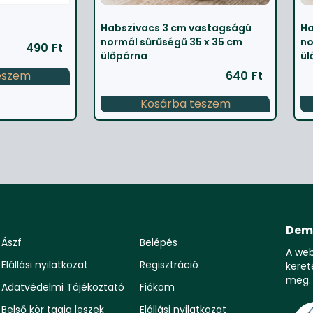
Habszivacs 3 cm vastagságú
Ha
normál sűrűségű 35 x 35 cm
no
490
Ft
ülőpárna
ül
eszem
640
Ft
Kosárba teszem
Dem
Ászf
Belépés
A we
Elállási nyilatkozat
Regisztráció
keret
meg.
Adatvédelmi Tájékoztató
Fiókom
Belső kör tagja leszek
Elállási nyilatkozat