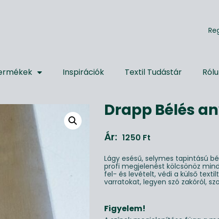
R
e
ermékek
Inspirációk
Textil Tudástár
Ról
Drapp Bélés a
Ár:
1250
Ft
Lágy esésű, selymes tapintású b
profi megjelenést kölcsönöz min
fel- és levételt, védi a külső textil
varratokat, legyen szó zakóról, sz
Figyelem!