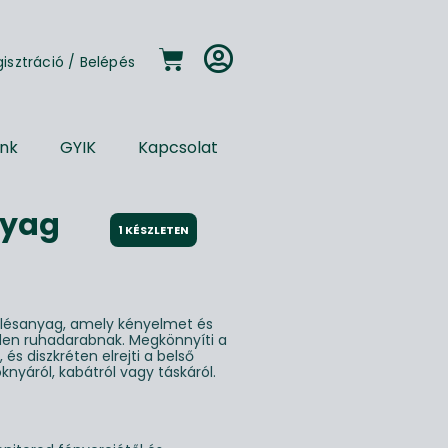
gisztráció
/
Belépés
unk
GYIK
Kapcsolat
nyag
1 KÉSZLETEN
élésanyag, amely kényelmet és
den ruhadarabnak. Megkönnyíti a
t, és diszkréten elrejti a belső
oknyáról, kabátról vagy táskáról.