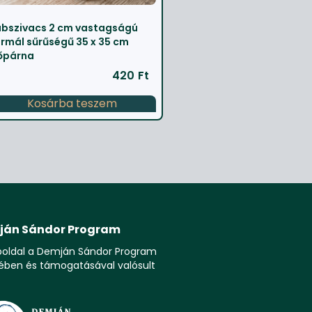
bszivacs 2 cm vastagságú
rmál sűrűségű 35 x 35 cm
őpárna
420
Ft
Kosárba teszem
ján Sándor Program
boldal a Demján Sándor Program
ében és támogatásával valósult