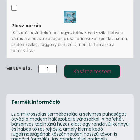
Plusz varrás
(Kifizetés után telefonos egyeztetés következik. Illetve a
varrás ára és az esetleges plusz termékeket (például cérna,
szatén szalag, függöny behúzó...) nem tartalmazza a
termék ára.)
Kosárba teszem
Termék információ
Ez a mikroszálas termékcsalád a selymes puhaságot
ötvözi a modern hálószobai elvárásokkal. A hófehér,
bársonyos tapintású huzat alatt egy rendkívül könnyű
és habos töltet rejtőzik, amely kiemelkedő
rugalmasságának köszönhetően hosszú távon is
megőrzi formáját, így minden éjjel optimális