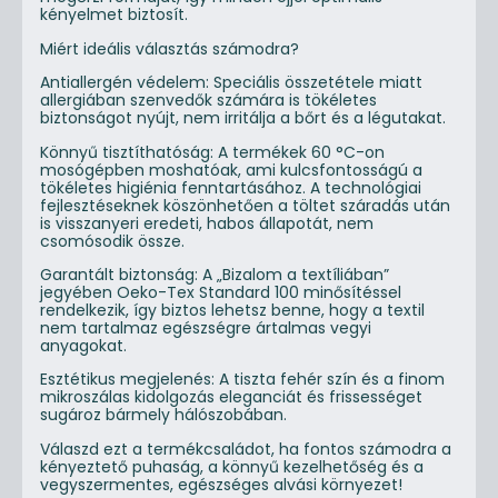
kényelmet biztosít.
Miért ideális választás számodra?
Antiallergén védelem: Speciális összetétele miatt
allergiában szenvedők számára is tökéletes
biztonságot nyújt, nem irritálja a bőrt és a légutakat.
Könnyű tisztíthatóság: A termékek 60 °C-on
mosógépben moshatóak, ami kulcsfontosságú a
tökéletes higiénia fenntartásához. A technológiai
fejlesztéseknek köszönhetően a töltet száradás után
is visszanyeri eredeti, habos állapotát, nem
csomósodik össze.
Garantált biztonság: A „Bizalom a textíliában”
jegyében Oeko-Tex Standard 100 minősítéssel
rendelkezik, így biztos lehetsz benne, hogy a textil
nem tartalmaz egészségre ártalmas vegyi
anyagokat.
Esztétikus megjelenés: A tiszta fehér szín és a finom
mikroszálas kidolgozás eleganciát és frissességet
sugároz bármely hálószobában.
Válaszd ezt a termékcsaládot, ha fontos számodra a
kényeztető puhaság, a könnyű kezelhetőség és a
vegyszermentes, egészséges alvási környezet!