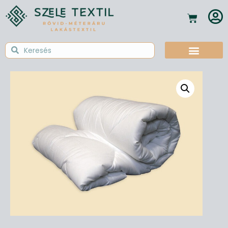
Textil Tudástár