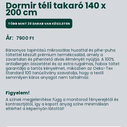
Dormir téli takaró 140 x
200 cm
TÖBB MINT 20 DARAB VAN KÉSZLETEN
Ár:
7900
Ft
Bársonyos tapintású mikroszálas huzattal és pihe-puha
töltettel készült prémium termékcsalád, amely a
zavartalan és pihentető alvás élményét nyújtja. A 100%
antiallergén összetétel és az extra rugalmas, habos töltet
garantálja a tartós kényelmet, miközben az Oeko-Tex
Standard 100 tanúsítvány szavatolja, hogy a textil
semmilyen káros anyagot nem tartalmaz.
Figyelem!
A színek megjelenítése függ a monitorod fényerejétől és
kontrasztjától, így a kapott anyag színe minimálisan
eltérhet a képernyőn látottól!