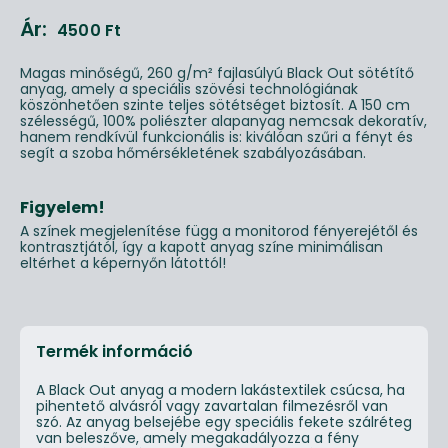
Ár:
4500
Ft
Magas minőségű, 260 g/m² fajlasúlyú Black Out sötétítő
anyag, amely a speciális szövési technológiának
köszönhetően szinte teljes sötétséget biztosít. A 150 cm
szélességű, 100% poliészter alapanyag nemcsak dekoratív,
hanem rendkívül funkcionális is: kiválóan szűri a fényt és
segít a szoba hőmérsékletének szabályozásában.
Figyelem!
A színek megjelenítése függ a monitorod fényerejétől és
kontrasztjától, így a kapott anyag színe minimálisan
eltérhet a képernyőn látottól!
Termék információ
A Black Out anyag a modern lakástextilek csúcsa, ha
pihentető alvásról vagy zavartalan filmezésről van
szó. Az anyag belsejébe egy speciális fekete szálréteg
van beleszőve, amely megakadályozza a fény