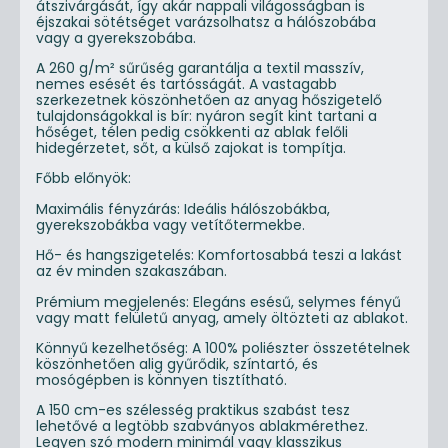
átszivárgását, így akár nappali világosságban is
éjszakai sötétséget varázsolhatsz a hálószobába
vagy a gyerekszobába.
A 260 g/m² sűrűség garantálja a textil masszív,
nemes esését és tartósságát. A vastagabb
szerkezetnek köszönhetően az anyag hőszigetelő
tulajdonságokkal is bír: nyáron segít kint tartani a
hőséget, télen pedig csökkenti az ablak felőli
hidegérzetet, sőt, a külső zajokat is tompítja.
Főbb előnyök:
Maximális fényzárás: Ideális hálószobákba,
gyerekszobákba vagy vetítőtermekbe.
Hő- és hangszigetelés: Komfortosabbá teszi a lakást
az év minden szakaszában.
Prémium megjelenés: Elegáns esésű, selymes fényű
vagy matt felületű anyag, amely öltözteti az ablakot.
Könnyű kezelhetőség: A 100% poliészter összetételnek
köszönhetően alig gyűrődik, színtartó, és
mosógépben is könnyen tisztítható.
A 150 cm-es szélesség praktikus szabást tesz
lehetővé a legtöbb szabványos ablakmérethez.
Legyen szó modern minimál vagy klasszikus