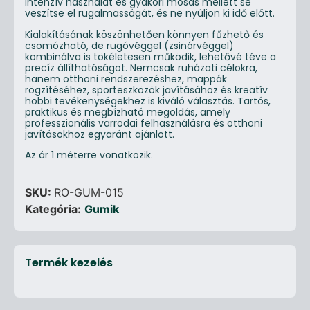
intenzív használat és gyakori mosás mellett se
veszítse el rugalmasságát, és ne nyúljon ki idő előtt.
Kialakításának köszönhetően könnyen fűzhető és
csomózható, de rugóvéggel (zsinórvéggel)
kombinálva is tökéletesen működik, lehetővé téve a
precíz állíthatóságot. Nemcsak ruházati célokra,
hanem otthoni rendszerezéshez, mappák
rögzítéséhez, sporteszközök javításához és kreatív
hobbi tevékenységekhez is kiváló választás. Tartós,
praktikus és megbízható megoldás, amely
professzionális varrodai felhasználásra és otthoni
javításokhoz egyaránt ajánlott.
Az ár 1 méterre vonatkozik.
SKU:
RO-GUM-015
Kategória:
Gumik
Termék kezelés