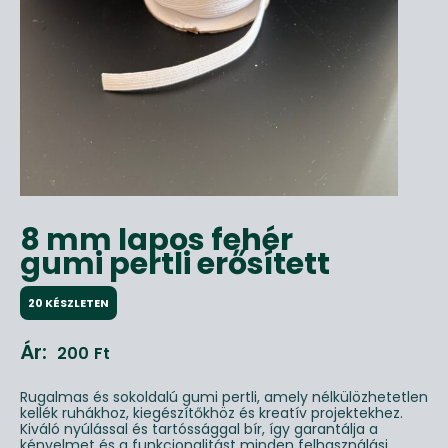
8 mm lapos fehér
gumi pertli erősített
20 KÉSZLETEN
Ár:
200
Ft
Rugalmas és sokoldalú gumi pertli, amely nélkülözhetetlen
kellék ruhákhoz, kiegészítőkhöz és kreatív projektekhez.
Kiváló nyúlással és tartóssággal bír, így garantálja a
kényelmet és a funkcionalitást minden felhasználási