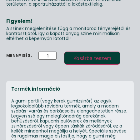
területen, a sportruházattól a lakástextilekig.
Figyelem!
A színek megjelenítése függ a monitorod fényerejétől és
kontrasztjától, így a kapott anyag színe minimálisan
eltérhet a képernyőn látottól!
Kosárba teszem
Termék információ
A gumi pertli (vagy kerek gumizsinór) az egyik
legsokoldalúbb rövidáru termék, amely a modern
szabás-varrás és barkácsolás elengedhetetlen része.
Legyen szó egy melegítőnadrág derekának
behúzásáról, kapucnis pulóverek és mellények
zsinórozásáról vagy éppen táskák záródásáról, ez a
kellék mindenhol megállja a helyét. Speciális szövése
és rugalmas magja biztosítja, hogy a gumi még