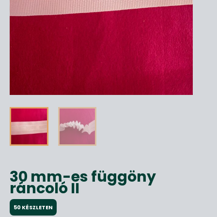
30 mm-es függöny
ráncoló II
50 KÉSZLETEN