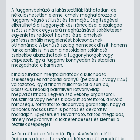
A függönybehúzó a lakástextíliák láthatatlan, de
nélkülözhetetlen eleme, amely meghatározza a
függöny végső stílusát és formáját. Segítségével
elkerülhető a függönyök kézi ráncolása: a szalagba
szőtt zsinórok egyszerű meghúzásával tökéletesen
egyenletes redőket hozhat létre, amelyek
professzionális megjelenést kölcsönöznek
otthonának. A behúzó szalag nemcsak díszít, hanem
funkcionális is, hiszen a hátoldalán található
zsebekbe akaszthatóak a függönyhorgok vagy
csipeszek, így a függöny könnyedén és stabilan
mozgatható a karnison.
Kínálatunkban megtalálhatóak a különböző
szélességű és ráncolási arányú (például 1:2 vagy 1:2,5)
változatok, így a finom hullámoktól a sűrűbb,
klasszikus redőkig bármilyen látványvilág
megvalósítható. Legyen szó vékony organzáról,
muszlinról vagy nehéz blackout sötétítőről, a kiváló
minőségű, formatartó alapanyag garantálja, hogy a
ráncolás mosás után is pontos és dekoratív
maradjon. Egyszerűen felvarrható, tartós megoldás,
amely megkönnyíti a lakberendezést és kiemeli a
textilek szépségét.
Az ár méterben értendő. Tipp: A vásárlás előtt
érdemes a karnis hosszának kétszeresét vagy két és