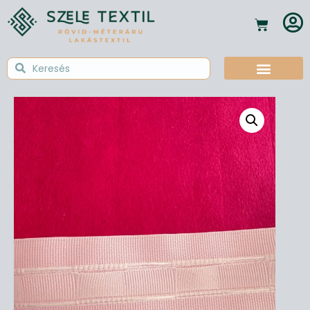
Textil Tudástár