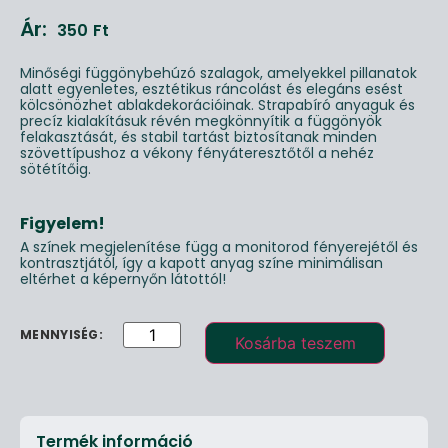
Ár:
350
Ft
Minőségi függönybehúzó szalagok, amelyekkel pillanatok
alatt egyenletes, esztétikus ráncolást és elegáns esést
kölcsönözhet ablakdekorációinak. Strapabíró anyaguk és
precíz kialakításuk révén megkönnyítik a függönyök
felakasztását, és stabil tartást biztosítanak minden
szövettípushoz a vékony fényáteresztőtől a nehéz
sötétítőig.
Figyelem!
A színek megjelenítése függ a monitorod fényerejétől és
kontrasztjától, így a kapott anyag színe minimálisan
eltérhet a képernyőn látottól!
Kosárba teszem
Termék információ