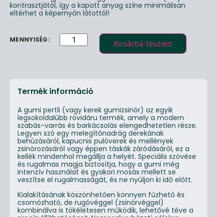
kontrasztjától, így a kapott anyag színe minimálisan
eltérhet a képernyőn látottól!
Kosárba teszem
Termék információ
A gumi pertli (vagy kerek gumizsinór) az egyik
legsokoldalúbb rövidáru termék, amely a modern
szabás-varrás és barkácsolás elengedhetetlen része.
Legyen szó egy melegítőnadrág derekának
behúzásáról, kapucnis pulóverek és mellények
zsinórozásáról vagy éppen táskák záródásáról, ez a
kellék mindenhol megállja a helyét. Speciális szövése
és rugalmas magja biztosítja, hogy a gumi még
intenzív használat és gyakori mosás mellett se
veszítse el rugalmasságát, és ne nyúljon ki idő előtt.
Kialakításának köszönhetően könnyen fűzhető és
csomózható, de rugóvéggel (zsinórvéggel)
kombinálva is tökéletesen működik, lehetővé téve a