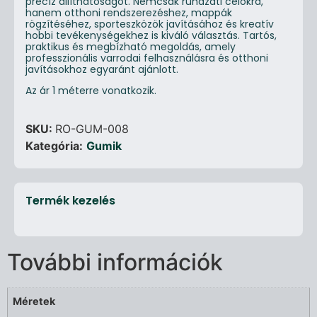
precíz állíthatóságot. Nemcsak ruházati célokra,
hanem otthoni rendszerezéshez, mappák
rögzítéséhez, sporteszközök javításához és kreatív
hobbi tevékenységekhez is kiváló választás. Tartós,
praktikus és megbízható megoldás, amely
professzionális varrodai felhasználásra és otthoni
javításokhoz egyaránt ajánlott.
Az ár 1 méterre vonatkozik.
SKU:
RO-GUM-008
Kategória:
Gumik
Termék kezelés
További információk
Méretek