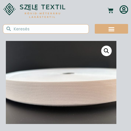
Textil Tudástár