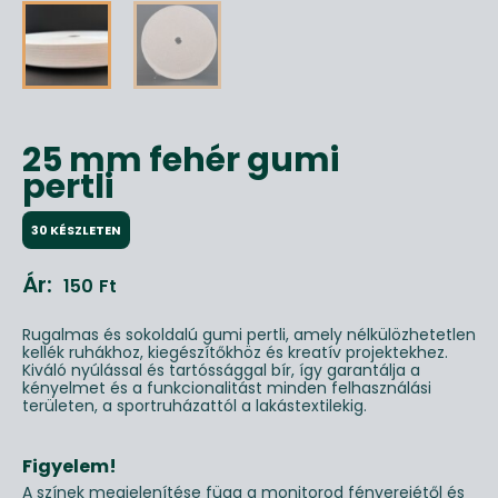
25 mm fehér gumi
pertli
30 KÉSZLETEN
Ár:
150
Ft
Rugalmas és sokoldalú gumi pertli, amely nélkülözhetetlen
kellék ruhákhoz, kiegészítőkhöz és kreatív projektekhez.
Kiváló nyúlással és tartóssággal bír, így garantálja a
kényelmet és a funkcionalitást minden felhasználási
területen, a sportruházattól a lakástextilekig.
Figyelem!
A színek megjelenítése függ a monitorod fényerejétől és