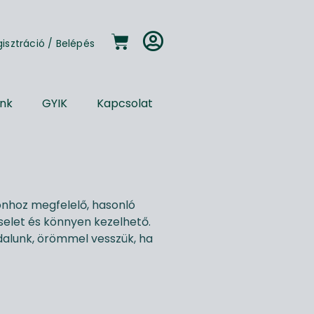
gisztráció
/
Belépés
unk
GYIK
Kapcsolat
onhoz megfelelő, hasonló
iselet és könnyen kezelhető.
dalunk, örömmel vesszük, ha