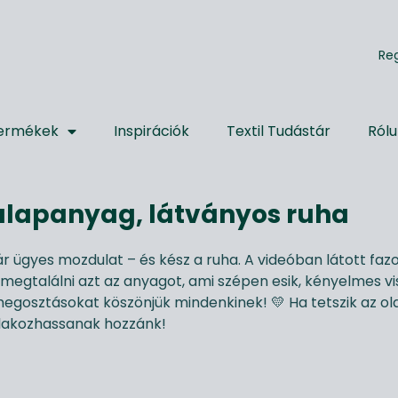
R
e
ermékek
Inspirációk
Textil Tudástár
Ról
alapanyag, látványos ruha
r ügyes mozdulat – és kész a ruha. A videóban látott faz
nk megtalálni azt az anyagot, ami szépen esik, kényelmes v
megosztásokat köszönjük mindenkinek! 💛 Ha tetszik az ol
atlakozhassanak hozzánk!