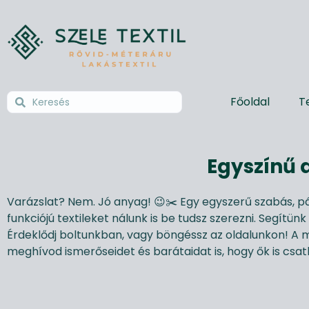
Főoldal
T
Egyszínű 
Varázslat? Nem. Jó anyag! 😉✂️ Egy egyszerű szabás, pá
funkciójú textileket nálunk is be tudsz szerezni. Segítü
Érdeklődj boltunkban, vagy böngéssz az oldalunkon! A 
meghívod ismerőseidet és barátaidat is, hogy ők is cs